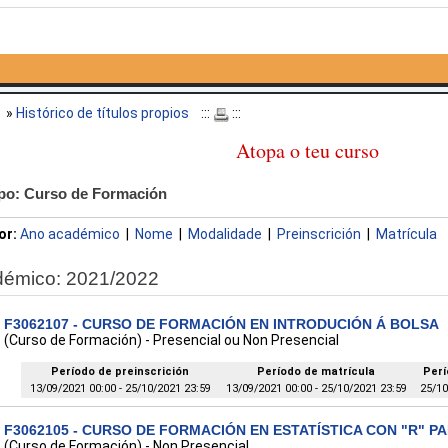
o
»
Histórico de títulos propios
:::
:::
Atopa o teu curso
ipo: Curso de Formación
or:
Ano académico
|
Nome
|
Modalidade
|
Preinscrición
|
Matrícula
démico: 2021/2022
F3062107 - CURSO DE FORMACIÓN EN INTRODUCIÓN Á BOLSA
(Curso de Formación) - Presencial ou Non Presencial
Período de preinscrición
Período de matrícula
Perí
13/09/2021 00:00 - 25/10/2021 23:59
13/09/2021 00:00 - 25/10/2021 23:59
25/10
F3062105 - CURSO DE FORMACIÓN EN ESTATÍSTICA CON "R" P
(Curso de Formación) - Non Presencial