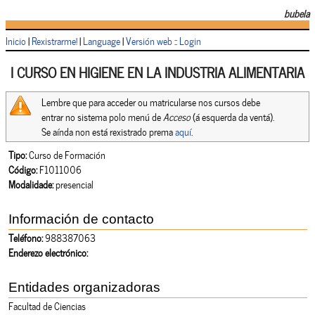
bubela
Inicio
|
Rexistrarme!
|
Language
|
Versión web
::
Login
I CURSO EN HIGIENE EN LA INDUSTRIA ALIMENTARIA
Lembre que para acceder ou matricularse nos cursos debe
entrar no sistema polo menú de
Acceso
(á esquerda da ventá).
Se aínda non está rexistrado prema
aquí
.
Tipo:
Curso de Formación
Código:
F1011006
Modalidade:
presencial
Información de contacto
Teléfono:
988387063
Enderezo electrónico:
Entidades organizadoras
Facultad de Ciencias