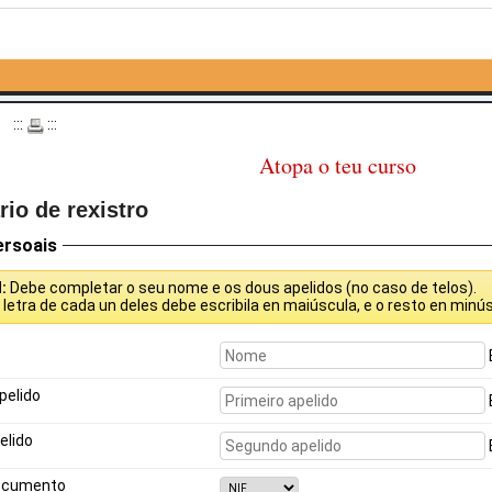
o
:::
:::
Atopa o teu curso
io de rexistro
ersoais
N:
Debe completar o seu nome e os dous apelidos (no caso de telos).
a
letra de cada un deles debe escribila en maiúscula, e o resto en minús
pelido
elido
ocumento