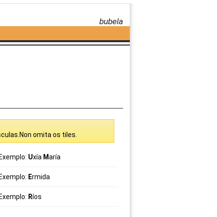
bubela
culas.Non omita os tiles.
Exemplo:
U
xía
M
aría
Exemplo:
E
rmida
Exemplo:
R
íos