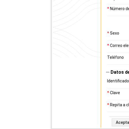
*
Número d
*
Sexo
*
Correo ele
Teléfono
Datos d
Identificado
*
Clave
*
Repita a c
Acepta