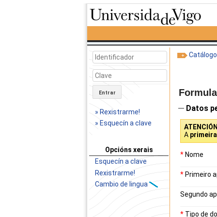
Catálog
Formular
Entrar
Datos p
» Rexistrarme!
» Esquecín a clave
ATENCIÓ
A
primeir
Opcións xerais
*
Nome
Esquecín a clave
Rexistrarme!
*
Primeiro a
Cambio de lingua
Segundo ap
*
Tipo de d