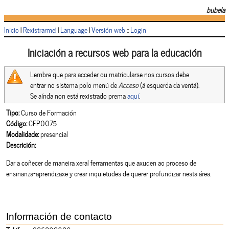
bubela
Inicio
|
Rexistrarme!
|
Language
|
Versión web
::
Login
Iniciación a recursos web para la educación
Lembre que para acceder ou matricularse nos cursos debe
entrar no sistema polo menú de
Acceso
(á esquerda da ventá).
Se aínda non está rexistrado prema
aquí
.
Tipo:
Curso de Formación
Código:
CFP0075
Modalidade:
presencial
Descrición:
Dar a coñecer de maneira xeral ferramentas que axuden ao proceso de
ensinanza-aprendizaxe y crear inquietudes de querer profundizar nesta área.
Información de contacto