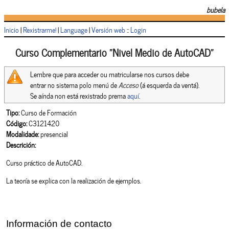
bubela
Inicio
|
Rexistrarme!
|
Language
|
Versión web
::
Login
Curso Complementario "Nivel Medio de AutoCAD"
Lembre que para acceder ou matricularse nos cursos debe
entrar no sistema polo menú de
Acceso
(á esquerda da ventá).
Se aínda non está rexistrado prema
aquí
.
Tipo:
Curso de Formación
Código:
C3121420
Modalidade:
presencial
Descrición:
Curso práctico de AutoCAD.
La teoría se explica con la realización de ejemplos.
Información de contacto