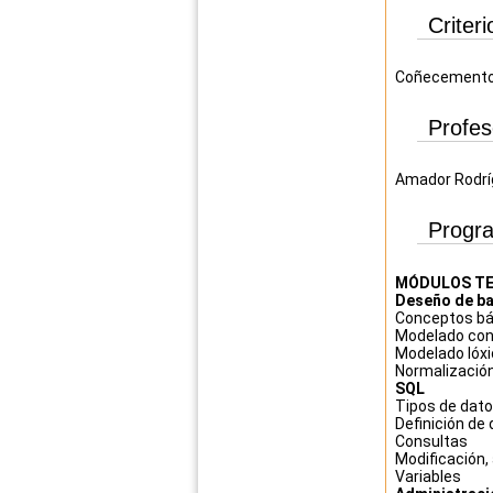
Criter
Coñecementos
Profe
Amador Rodrí
Progr
MÓDULOS TE
Deseño de ba
Conceptos bá
Modelado con
Modelado lóxic
Normalizació
SQL
Tipos de dat
Definición de
Consultas
Modificación,
Variables