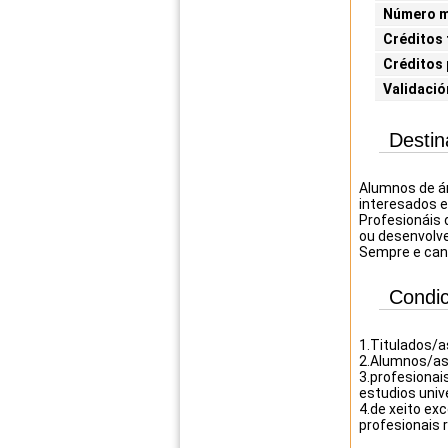
Número m
Créditos 
Créditos 
Validació
Destin
Alumnos de ár
interesados e
Profesionáis 
ou desenvolv
Sempre e cand
Condic
1.Titulados/as
2.Alumnos/as 
3.profesionai
estudios unive
4.de xeito ex
profesionais 