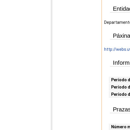
Entida
Departamento
Páxina
http://webs.u
Inform
Período d
Período d
Período 
Prazas
Número mí