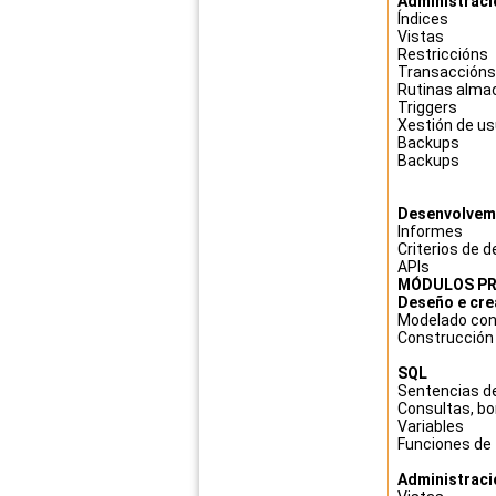
Administraci
Índices
Vistas
Restriccións
Transaccións
Rutinas alma
Triggers
Xestión de us
Backups
Backups
Desenvolvem
Informes
Criterios de 
APIs
MÓDULOS PR
Deseño e cre
Modelado conc
Construcción
SQL
Sentencias de
Consultas, bo
Variables
Funciones de 
Administraci