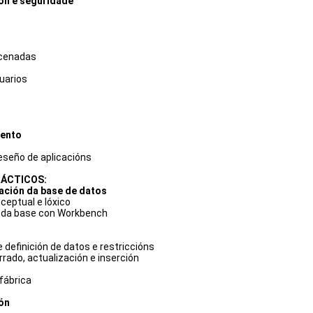
ón e seguridade
cenadas
uarios
ento
deseño de aplicacións
ÁCTICOS:
ación da base de datos
eptual e lóxico
 da base con Workbench
 definición de datos e restriccións
rrado, actualización e inserción
fábrica
ón