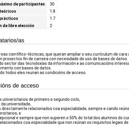
áximo de participantes
30
teóricos
1.8
prácticos
1.7
n de libre elección
2
atarios/as
eas científico-técnicas, que queran ampliar o seu currículum de cara á
n proxectos fin de carreira con necesidade de uso de bases de datos.
do sector das tecnoloxías da información e as comunicacións interes
emento con bases de datos.
o todos eles reunan as condicións de acceso.
ións de acceso
 universitarios de primeiro e segundo ciclo,
da universidade,
s directamente relacionados coa especialidade, sempre e cando reúnan
rsitarios, e
cepcional e sempre que non superen o 50% do total dos alumnos do c
relacionados coa especialidade que non reúnan os requisitos legais de