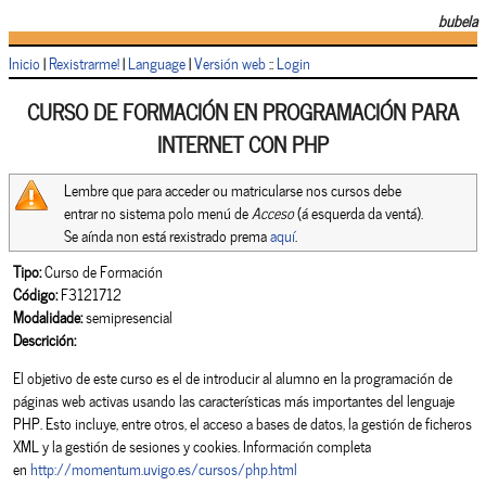
bubela
Inicio
|
Rexistrarme!
|
Language
|
Versión web
::
Login
CURSO DE FORMACIÓN EN PROGRAMACIÓN PARA
INTERNET CON PHP
Lembre que para acceder ou matricularse nos cursos debe
entrar no sistema polo menú de
Acceso
(á esquerda da ventá).
Se aínda non está rexistrado prema
aquí
.
Tipo:
Curso de Formación
Código:
F3121712
Modalidade:
semipresencial
Descrición:
El objetivo de este curso es el de introducir al alumno en la programación de
páginas web activas usando las características más importantes del lenguaje
PHP. Esto incluye, entre otros, el acceso a bases de datos, la gestión de ficheros
XML y la gestión de sesiones y cookies. Información completa
en
http://momentum.uvigo.es/cursos/php.html