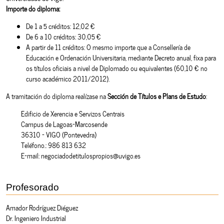
Importe do diploma:
De 1 a 5 créditos: 12,02 €
De 6 a 10 créditos: 30,05 €
A partir de 11 créditos: O mesmo importe que a Consellería de
Educación e Ordenación Universitaria, mediante Decreto anual, fixa para
os títulos oficiais a nivel de Diplomado ou equivalentes (60,10 € no
curso académico 2011/2012).
A tramitación do diploma realízase na
Sección de Títulos e Plans de Estudo
:
Edificio de Xerencia e Servizos Centrais
Campus de Lagoas-Marcosende
36310 - VIGO (Pontevedra)
Teléfono.: 986 813 632
E-mail: negociadodetitulospropios@uvigo.es
Profesorado
Amador Rodríguez Diéguez
Dr. Ingeniero Industrial