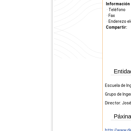
Información 
· Teléfono
· Fax
· Enderezo el
Compartir:
Entida
Escuela de Ing
Grupo de Inge
Director: Jos
Páxina
http://www.di