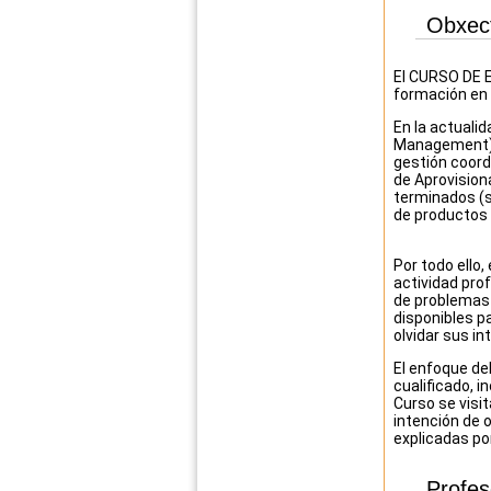
Obxec
El CURSO DE 
formación en 
En la actuali
Management), 
gestión coord
de Aprovisio
terminados (su
de productos 
Por todo ello,
actividad prof
de problemas q
disponibles pa
olvidar sus in
El enfoque de
cualificado, 
Curso se visit
intención de o
explicadas po
Profe