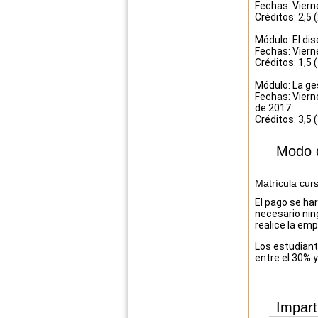
Fechas: Viern
Créditos: 2,5 
Módulo: El di
Fechas: Viern
Créditos: 1,5 
Módulo: La ge
Fechas: Viern
de 2017
Créditos: 3,5 
Modo 
Matrícula cur
El pago se ha
necesario nin
realice la em
Los estudiante
entre el 30% y
Impart