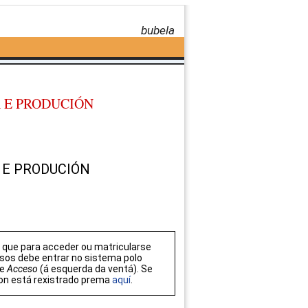
bubela
A E PRODUCIÓN
A E PRODUCIÓN
que para acceder ou matricularse
sos debe entrar no sistema polo
de
Acceso
(á esquerda da ventá). Se
on está rexistrado prema
aquí
.