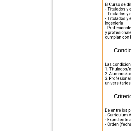
El Curso se di
- Titulados y 
- Titulados y
- Titulados y 
Ingeniería
- Profesionale
y profesional
cumplan con l
Condic
Las condicion
1. Titulados/a
2. Alumnos/as
3. Profesional
universitario
Criter
De entre los p
- Currículum V
- Expediente
- Orden (fecha