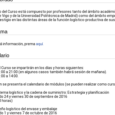
o del Curso está compuesto por profesores tanto del ámbito académic
e Vigo y de la Universidad Politécnica de Madrid) como del ámbito empre
estigio en las distintas áreas de la función logístico-productiva de su
ama
 á información, prema
aquí.
ario
 Curso se impartirán en los días y horas siguientes:
6:00 a 21:00 (en algunos casos también habrá sesión de mañana).
:00 a 14:00.
n se presenta el calendario de módulos (se pueden realizar como cu
tema logístico y la cadena de suministro: Estrategia y planificación
o 24 y viernes 30 de septiembre de 2016
0 horas)
eño logístico del envase y embalaje
o 1 y viernes 7 de octubre de 2016