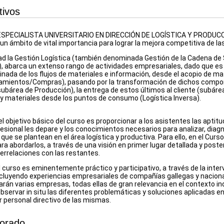
tivos
ESPECIALISTA UNIVERSITARIO EN DIRECCIÓN DE LOGÍSTICA Y PRODUCCI
un ámbito de vital importancia para lograr la mejora competitiva de l
dad la Gestión Logística (también denominada Gestión de la Cadena de
abarca un extenso rango de actividades empresariales, dado que es la
inada de los flujos de materiales e información, desde el acopio de 
namientos/Compras), pasando por la transformación de dichos compo
bárea de Producción), la entrega de estos últimos al cliente (subárea 
y materiales desde los puntos de consumo (Logística Inversa).
 el objetivo básico del curso es proporcionar a los asistentes las aptit
esional les depare y los conocimientos necesarios para analizar, diagn
ue se plantean en el área logística y productiva. Para ello, en el Cur
ra abordarlos, a través de una visión en primer lugar detallada y poste
terrelaciones con las restantes.
l curso es eminentemente práctico y participativo, a través de la int
incluyendo experiencias empresariales de compañías gallegas y nacional
arán varias empresas, todas ellas de gran relevancia en el contexto ind
bservar in situ las diferentes problemáticas y soluciones aplicadas en
r personal directivo de las mismas.
sorado