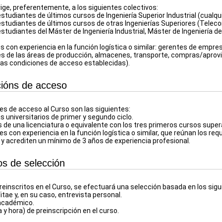
rige, preferentemente, a los siguientes colectivos:
estudiantes de últimos cursos de Ingeniería Superior Industrial (cualqu
 estudiantes de últimos cursos de otras Ingenierías Superiores (Telec
estudiantes del Máster de Ingeniería Industrial, Máster de Ingeniería 
s con experiencia en la función logística o similar: gerentes de empres
es de las áreas de producción, almacenes, transporte, compras/aprov
as condiciones de acceso establecidas).
ións de acceso
es de acceso al Curso son las siguientes:
s universitarios de primer y segundo ciclo.
 de una licenciatura o equivalente con los tres primeros cursos super
es con experiencia en la función logística o similar, que reúnan los req
s y acrediten un mínimo de 3 años de experiencia profesional.
ios de selección
reinscritos en el Curso, se efectuará una selección basada en los sigui
itae y, en su caso, entrevista personal.
 académico.
 y hora) de preinscripción en el curso.