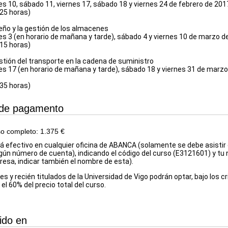
es 10, sábado 11, viernes 17, sábado 18 y viernes 24 de febrero de 201
(25 horas)
seño y la gestión de los almacenes
es 3 (en horario de mañana y tarde), sábado 4 y viernes 10 de marzo d
(15 horas)
stión del transporte en la cadena de suministro
es 17 (en horario de mañana y tarde), sábado 18 y viernes 31 de marzo;
(35 horas)
de pagamento
so completo: 1.375 €
rá efectivo en cualquier oficina de ABANCA (solamente se debe asistir
gún número de cuenta), indicando el código del curso (E3121601) y tu 
presa, indicar también el nombre de esta).
s y recién titulados de la Universidad de Vigo podrán optar, bajo los c
 el 60% del precio total del curso.
ido en