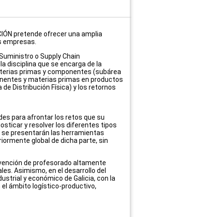
ÓN pretende ofrecer una amplia
as empresas.
 Suministro o Supply Chain
 disciplina que se encarga de la
materias primas y componentes (subárea
nentes y materias primas en productos
de Distribución Física) y los retornos
udes para afrontar los retos que su
osticar y resolver los diferentes tipos
so se presentarán las herramientas
riormente global de dicha parte, sin
ervención de profesorado altamente
es. Asimismo, en el desarrollo del
ustrial y económico de Galicia, con la
 el ámbito logístico-productivo,