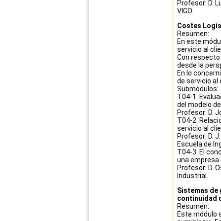
Profesor: D. 
VIGO.
Costes Logíst
Resumen:
En este módulo
servicio al cli
Con respecto 
desde la pers
En lo concerni
de servicio al
Submódulos:
T04-1. Evalua
del modelo de
Profesor: D. 
T04-2. Relacio
servicio al cli
Profesor: D. J
Escuela de Ing
T04-3. El conc
una empresa 
Profesor: D. 
Industrial.
Sistemas de g
continuidad 
Resumen:
Este módulo s