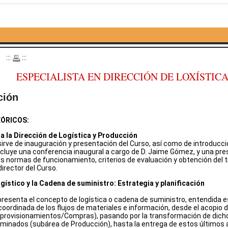
o
:::
:::
ESPECIALISTA EN DIRECCIÓN DE LOXÍSTIC
ción
ÓRICOS:
a la Dirección de Logística y Producción
rve de inauguración y presentación del Curso, así como de introducción
ncluye una conferencia inaugural a cargo de D. Jaime Gómez, y una pre
s normas de funcionamiento, criterios de evaluación y obtención del tít
irector del Curso.
gístico y la Cadena de suministro: Estrategia y planificación
resenta el concepto de logística o cadena de suministro, entendida e
 coordinada de los flujos de materiales e información, desde el acopi
Aprovisionamientos/Compras), pasando por la transformación de dic
minados (subárea de Producción), hasta la entrega de estos últimos al