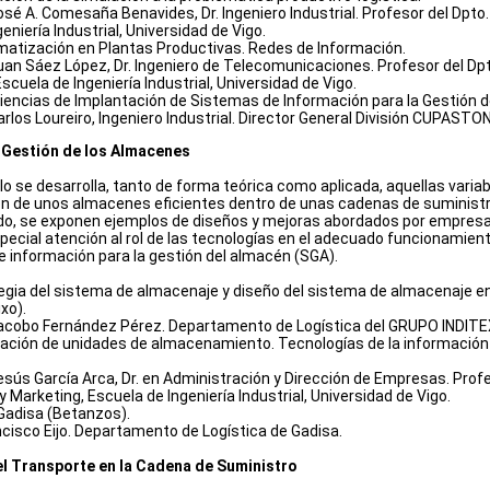
José A. Comesaña Benavides, Dr. Ingeniero Industrial. Profesor del Dpt
eniería Industrial, Universidad de Vigo.
atización en Plantas Productivas. Redes de Información.
Juan Sáez López, Dr. Ingeniero de Telecomunicaciones. Profesor del Dpt
cuela de Ingeniería Industrial, Universidad de Vigo.
iencias de Implantación de Sistemas de Información para la Gestión d
arlos Loureiro, Ingeniero Industrial. Director General División CUPAST
a Gestión de los Almacenes
o se desarrolla, tanto de forma teórica como aplicada, aquellas varia
ón de unos almacenes eficientes dentro de unas cadenas de suministr
do, se exponen ejemplos de diseños y mejoras abordados por empresa
pecial atención al rol de las tecnologías en el adecuado funcionamien
e información para la gestión del almacén (SGA).
egia del sistema de almacenaje y diseño del sistema de almacenaje en
xo).
Jacobo Fernández Pérez. Departamento de Logística del GRUPO INDITE
cación de unidades de almacenamiento. Tecnologías de la información 
Jesús García Arca, Dr. en Administración y Dirección de Empresas. Pr
Marketing, Escuela de Ingeniería Industrial, Universidad de Vigo.
 Gadisa (Betanzos).
ncisco Eijo. Departamento de Logística de Gadisa.
el Transporte en la Cadena de Suministro