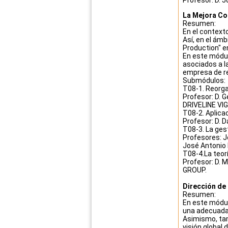
La Mejora Con
Resumen:
En el context
Así, en el ámb
Production" e
En este módul
asociados a l
empresa de re
Submódulos:
T08-1. Reorgan
Profesor: D. G
DRIVELINE VIG
T08-2. Aplica
Profesor: D. 
T08-3. La ges
Profesores: J
José Antonio
T08-4.La teor
Profesor: D. 
GROUP.
Dirección de
Resumen:
En este módul
una adecuada
Asimismo, tam
visión global 