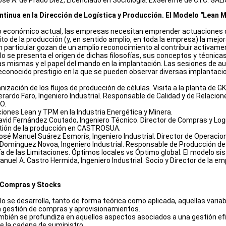
tinua en la Dirección de Logística y Producción. El Modelo "Lean 
o económico actual, las empresas necesitan emprender actuaciones q
ito de la producción (y, en sentido amplio, en toda la empresa) la mejor
n particular gozan de un amplio reconocimiento al contribuir activame
o se presenta el origen de dichas filosofías, sus conceptos y técnicas 
as mismas y el papel del mando en la implantación. Las sesiones de aul
conocido prestigio en la que se pueden observar diversas implantacion
ización de los flujos de producción de células. Visita a la planta de G
erardo Faro, Ingeniero Industrial. Responsable de Calidad y de Relacion
O.
ciones Lean y TPM en la Industria Energética y Minera.
David Fernández Coutado, Ingeniero Técnico. Director de Compras y L
tión de la producción en CASTROSUA.
osé Manuel Suárez Esmorís, Ingeniero Industrial. Director de Opera
 Domínguez Novoa, Ingeniero Industrial. Responsable de Producción
ía de las Limitaciones. Óptimos locales vs Óptimo global. El modelo s
Manuel A. Castro Hermida, Ingeniero Industrial. Socio y Director d
 Compras y Stocks
o se desarrolla, tanto de forma teórica como aplicada, aquellas variab
 gestión de compras y aprovisionamientos.
bién se profundiza en aquellos aspectos asociados a una gestión ef
de la cadena de suministro.