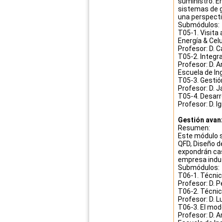
suministro. En
sistemas de ge
una perspecti
Submódulos:
T05-1. Visita
Energía & Celu
Profesor: D. 
T05-2. Integr
Profesor: D. A
Escuela de Ing
T05-3. Gestió
Profesor: D. J
T05-4. Desarr
Profesor: D. 
Gestión avanz
Resumen:
Este módulo s
QFD, Diseño d
expondrán cas
empresa indus
Submódulos:
T06-1. Técni
Profesor: D. 
T06-2. Técni
Profesor: D. 
T06-3. El mode
Profesor: D. A