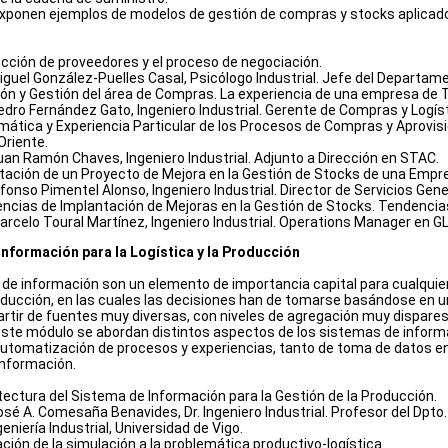
 exponen ejemplos de modelos de gestión de compras y stocks aplicad
ección de proveedores y el proceso de negociación.
Miguel González-Puelles Casal, Psicólogo Industrial. Jefe del Departam
ión y Gestión del área de Compras. La experiencia de una empresa de
Pedro Fernández Gato, Ingeniero Industrial. Gerente de Compras y Logíst
mática y Experiencia Particular de los Procesos de Compras y Aprovis
 Oriente.
Juan Ramón Chaves, Ingeniero Industrial. Adjunto a Dirección en STAC.
tación de un Proyecto de Mejora en la Gestión de Stocks de una Empr
lfonso Pimentel Alonso, Ingeniero Industrial. Director de Servicios Gen
encias de Implantación de Mejoras en la Gestión de Stocks. Tendencia
Marcelo Toural Martínez, Ingeniero Industrial. Operations Manager en 
nformación para la Logística y la Producción
de información son un elemento de importancia capital para cualquier
roducción, en las cuales las decisiones han de tomarse basándose en 
artir de fuentes muy diversas, con niveles de agregación muy dispares, 
n este módulo se abordan distintos aspectos de los sistemas de infor
utomatización de procesos y experiencias, tanto de toma de datos e
información.
tectura del Sistema de Información para la Gestión de la Producción.
José A. Comesaña Benavides, Dr. Ingeniero Industrial. Profesor del Dpt
eniería Industrial, Universidad de Vigo.
ción de la simulación a la problemática productivo-logística.