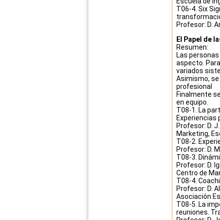
Escuela de Ing
T06-4.
Six Si
transformaci
Profesor:
D. 
El Papel de l
Resumen:
Las personas 
aspecto. Para
variados sist
Asimismo, se 
profesional
Finalmente se 
en equipo.
T08-1. La par
Experiencias 
Profesor: D. 
Marketing, Esc
T08-2. Experie
Profesor: D. 
T08-3. Dinám
Profesor: D. 
Centro de Ma
T08-4. Coachi
Profesor: D. 
Asociación Es
T08-5. La imp
reuniones. Tr
Profesor: D. J