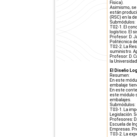
Física).
Asimismo, se 
están produci
(RSC) en la de
Submódulos:
T02-1. El conc
logístico. El 
Profesor: D. J
Politécnica d
T02-2. La Resp
suministro. A
Profesor: D.
C
la Universida
El Diseño Log
Resumen:
En este módul
embalaje tiene
En este conte
este módulo s
embalajes.
Submódulos:
T03-1. La impo
Legislación. S
Profesores: D.
Escuela de Ing
Empresas. Pro
T03-2. La exp