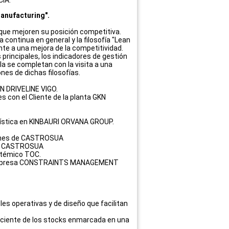
Manufacturing".
ue mejoren su posición competitiva.
a continua en general y la filosofía "Lean
nte a una mejora de la competitividad.
principales, los indicadores de gestión
a se completan con la visita a una
es de dichas filosofías.
KN DRIVELINE VIGO.
es con el Cliente de la planta GKN
ogística en KINBAURI ORVANA GROUP.
ciones de CASTROSUA
 de CASTROSUA
istémico TOC.
e la empresa CONSTRAINTS MANAGEMENT
les operativas y de diseño que facilitan
iciente de los stocks enmarcada en una