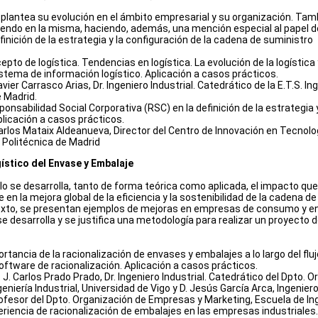
plantea su evolución en el ámbito empresarial y su organización. Tam
endo en la misma, haciendo, además, una mención especial al papel de
finición de la estrategia y la configuración de la cadena de suministro
epto de logística. Tendencias en logística. La evolución de la logístic
sistema de información logístico. Aplicación a casos prácticos.
avier Carrasco Arias, Dr. Ingeniero Industrial. Catedrático de la E.T.S. I
e Madrid.
onsabilidad Social Corporativa (RSC) en la definición de la estrategia 
plicación a casos prácticos.
arlos Mataix Aldeanueva, Director del Centro de Innovación en Tecnolo
d Politécnica de Madrid
ístico del Envase y Embalaje
o se desarrolla, tanto de forma teórica como aplicada, el impacto que
 en la mejora global de la eficiencia y la sostenibilidad de la cadena de
xto, se presentan ejemplos de mejoras en empresas de consumo y en
e desarrolla y se justifica una metodología para realizar un proyecto 
rtancia de la racionalización de envases y embalajes a lo largo del flu
oftware de racionalización. Aplicación a casos prácticos.
 J. Carlos Prado Prado, Dr. Ingeniero Industrial. Catedrático del Dpto.
eniería Industrial, Universidad de Vigo y D. Jesús García Arca, Ingeniero
fesor del Dpto. Organización de Empresas y Marketing, Escuela de Ingen
eriencia de racionalización de embalajes en las empresas industriales.