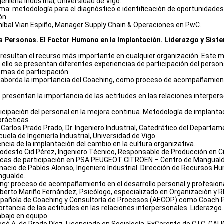
eniería Industrial, Universidad de Vigo.
gma: metodología para el diagnóstico e identificación de oportunidade
ón
.
Aníbal Vian Espiño, Manager Supply Chain & Operaciones en PwC
.
as Personas. El Factor Humano en la Implantación. Liderazgo y Sist
resultan el recurso más importante en cualquier organización. Este 
 ello se presentan diferentes experiencias de participación del perso
emas de participación.
aborda la importancia del Coaching, como proceso de acompañamiento
presentan la importancia de las actitudes en las relaciones interperso
ticipación del personal en la mejora continua. Metodología de implant
prácticas.
J. Carlos Prado Prado, Dr. Ingeniero Industrial, Catedrático del Depar
uela de Ingeniería Industrial, Universidad de Vigo.
ncia de la implantación del cambio en la cultura organizativa.
Modesto Cid Pérez, Ingeniero Técnico, Responsable de Producción en Ci
icas de participación en PSA PEUGEOT CITRÖEN – Centro de Manguald
Ignacio de Pablos Alonso, Ingeniero Industrial. Dirección de Recurs
ngualde.
ng: proceso de acompañamiento en el desarrollo personal y profesiona
Alberto Mariño Fernández,
Psicólogo, especializado en Organización y R
pañola de Coaching y Consultoría de Procesos (AECOP) como Coach Pr
ortancia de las actitudes en las relaciones interpersonales. Liderazgo
abajo en equipo.
osé A. de Prado Díez, Licenciado en Sociología. ExGerente de C.I.C. GALI