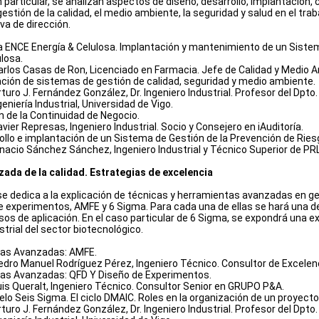
 particular, se analizan aspectos de diseño, desarrollo, implantación,
stión de la calidad, el medio ambiente, la seguridad y salud en el trab
va de dirección.
 a ENCE Energía & Celulosa. Implantación y mantenimiento de un Sist
losa.
Carlos Casas de Ron, Licenciado en Farmacia. Jefe de Calidad y Medio 
ación de sistemas de gestión de calidad, seguridad y medio ambiente.
rturo J. Fernández González, Dr. Ingeniero Industrial. Profesor del Dp
eniería Industrial, Universidad de Vigo.
n de la Continuidad de Negocio.
avier Represas, Ingeniero Industrial.
Socio y Consejero en iAuditoría
.
ollo e implantación de un Sistema de Gestión de la Prevención de Ries
Ignacio Sánchez Sánchez, Ingeniero Industrial y
Técnico Superior de P
ada de la calidad. Estrategias de excelencia
e dedica a la explicación de técnicas y herramientas avanzadas en ge
e experimentos, AMFE y 6 Sigma. Para cada una de ellas se hará una d
os de aplicación. En el caso particular de 6 Sigma, se expondrá una ex
trial del sector biotecnológico.
cas Avanzadas: AMFE.
Pedro Manuel Rodríguez Pérez, Ingeniero Técnico. Consultor de Excele
cas Avanzadas: QFD Y Diseño de Experimentos.
Luis Queralt, Ingeniero Técnico. Consultor Senior en GRUPO P&A.
lo Seis Sigma. El ciclo DMAIC. Roles en la organización de un proyecto
rturo J. Fernández González, Dr. Ingeniero Industrial. Profesor del Dp