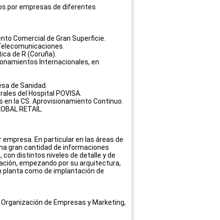
os por empresas de diferentes
ento Comercial de Gran Superficie.
 Telecomunicaciones.
ica de R (Coruña).
ionamientos Internacionales, en
esa de Sanidad.
erales del Hospital POVISA.
s en la CS. Aprovisionamiento Continuo.
GLOBAL RETAIL.
 empresa. En particular en las áreas de
una gran cantidad de informaciones
con distintos niveles de detalle y de
mación, empezando por su arquitectura,
n planta como de implantación de
o. Organización de Empresas y Marketing,