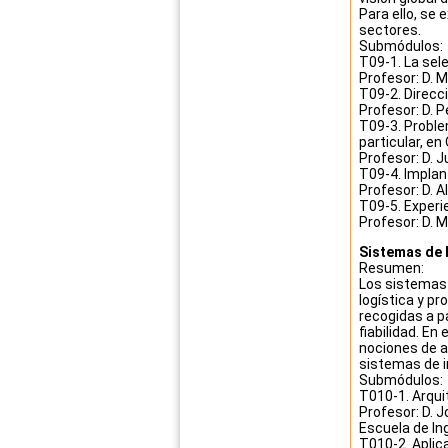
Para ello, se
sectores.
Submódulos:
T09-1. La sel
Profesor: D. 
T09-2. Direcc
Profesor: D. 
T09-3. Proble
particular, en
Profesor: D. 
T09-4. Implan
Profesor: D. A
T09-5. Experi
Profesor: D. 
Sistemas de I
Resumen:
Los sistemas 
logística y p
recogidas a p
fiabilidad. E
nociones de a
sistemas de 
Submódulos:
T010-1. Arqui
Profesor: D. 
Escuela de Ing
T010-2. Aplica