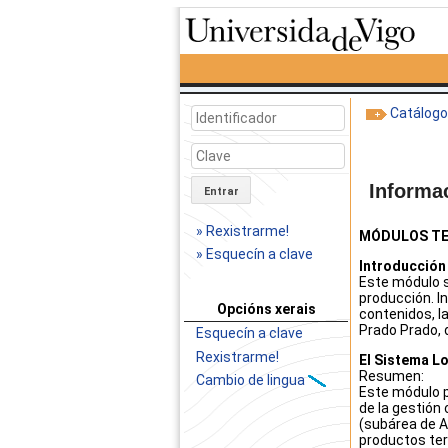
Catálog
Informa
Entrar
» Rexistrarme!
MÓDULOS TE
» Esquecín a clave
Introducción 
Este módulo si
producción. I
Opcións xerais
contenidos, la
Prado Prado, d
Esquecín a clave
Rexistrarme!
El Sistema Lo
Resumen:
Cambio de lingua
Este módulo p
de la gestión
(subárea de 
productos ter