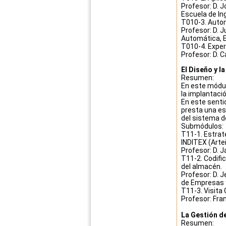
Profesor: D. 
Escuela de Ing
T010-3. Autom
Profesor: D. 
Automática, Es
T010-4. Exper
Profesor: D. C
El Diseño y l
Resumen:
En este módul
la implantaci
En este senti
presta una es
del sistema d
Submódulos:
T11-1. Estrat
INDITEX (Artei
Profesor: D. 
T11-2. Codifi
del almacén.
Profesor: D. 
de Empresas y 
T11-3. Visita
Profesor: Fra
La Gestión d
Resumen: