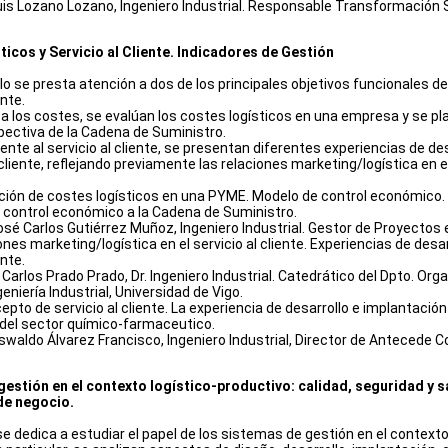
Luis Lozano Lozano, Ingeniero Industrial. Responsable Transformaci
icos y Servicio al Cliente. Indicadores de Gestión
 se presta atención a dos de los principales objetivos funcionales del
ente.
a los costes, se evalúan los costes logísticos en una empresa y se p
pectiva de la Cadena de Suministro.
ente al servicio al cliente, se presentan diferentes experiencias de d
 cliente, reflejando previamente las relaciones marketing/logística en el 
ción de costes logísticos en una PYME. Modelo de control económico. 
 control económico a la Cadena de Suministro.
José Carlos Gutiérrez Muñoz, Ingeniero Industrial. Gestor de Proyectos
nes marketing/logística en el servicio al cliente. Experiencias de des
ente.
. Carlos Prado Prado, Dr. Ingeniero Industrial. Catedrático del Dpto. O
eniería Industrial, Universidad de Vigo.
epto de servicio al cliente. La experiencia de desarrollo e implantación
del sector químico-farmaceutico.
Oswaldo Álvarez Francisco, Ingeniero Industrial, Director de Antecede C
estión en el contexto logístico-productivo: calidad, seguridad y s
de negocio.
e dedica a estudiar el papel de los sistemas de gestión en el contexto