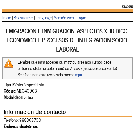
bubela
Inicio
|
Rexistrarme!
|
Language
|
Versión web
::
Login
EMIGRACION E INMIGRACION. ASPECTOS XURIDICO-
ECONOMICO E PROCESOS DE INTEGRACION SOCIO-
LABORAL
Lembre que para acceder ou matricularse nos cursos debe
entrar no sistema polo menú de
Acceso
(á esquerda da ventá).
Se aínda non está rexistrado prema
aquí
.
Tipo:
Máster/especialista
Código:
M1040903
Modalidade:
virtual
Información de contacto
Teléfono:
988368700
Enderezo electrónico: