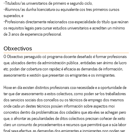
-Titulados/as universitarios de primeiro e segundo ciclo,
-Alumnos/as dunha licenciatura ou equivalente cos tres primeiros cursos
superados, e
-Profesionais directamente relacionados coa especialidade do título que reúnan
os requisitos legais para cursar estudios universitarios e acrediten un mínimo
de 3 anos de experiencia profesional.
Obxectivos
O Obxectivo perseguido có programa docente deseñado é formar profesionais
que, ubicados dentro da administración pública , entidades sen ánimo de lucro
etc. podan dar cobertura con rapidez é eficacia as demandas de información,
asesoramento e xestión que presentan os emigrantes e os inmigrantes.
Hoxe en día existen distintos profesionais coa necesidade e a oportunidade de
ter que dar asesoramento a estos colectivos, como poden se-los traballadores
dos servicios sociais dos concellos ou os técnicos de emprego dos mesmos
onde cada un destes técnicos posúen información sobre aspectos moi
concretos dentro da problemáticas dos cidadáns que ata eles se achegan pero
que, o afrontar as peculiaridades de ditos colectivos precisan coñecer de xeito
claro un conxunto de procedementos e recursos que permitirá que a súa labor
final sexa efectiva, as demandas dos emigrantes e inmigrantes non poden ser