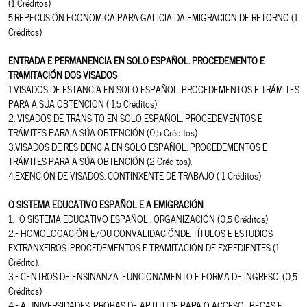
(1 Créditos)
5.REPECUSIÓN ECONOMICA PARA GALICIA DA EMIGRACION DE RETORNO (1
Créditos)
ENTRADA E PERMANENCIA EN SOLO ESPAÑOL. PROCEDEMENTO E
TRAMITACIÓN DOS VISADOS
1.VISADOS DE ESTANCIA EN SOLO ESPAÑOL. PROCEDEMENTOS E TRÁMITES
PARA A SÚA OBTENCION ( 1,5 Créditos)
2. VISADOS DE TRÁNSITO EN SOLO ESPAÑOL. PROCEDEMENTOS E
TRÁMITES PARA A SÚA OBTENCIÓN (0,5 Créditos)
3.VISADOS DE RESIDENCIA EN SOLO ESPAÑOL. PROCEDEMENTOS E
TRÁMITES PARA A SÚA OBTENCIÓN (2 Créditos).
4.EXENCIÓN DE VISADOS. CONTINXENTE DE TRABAJO ( 1 Créditos)
O SISTEMA EDUCATIVO ESPAÑOL E A EMIGRACIÓN
1.- O SISTEMA EDUCATIVO ESPAÑOL . ORGANIZACIÓN (0,5 Créditos)
2.- HOMOLOGACIÓN E/OU CONVALIDACIÓNDE TÍTULOS E ESTUDIOS
EXTRANXEIROS. PROCEDEMENTOS E TRAMITACIÓN DE EXPEDIENTES (1
Crédito).
3.- CENTROS DE ENSINANZA. FUNCIONAMENTO E FORMA DE INGRESO. (0,5
Créditos)
4.- A UNIVERSIDADES. PROBAS DE APTITUDE PARA O ACCESO . BECAS E