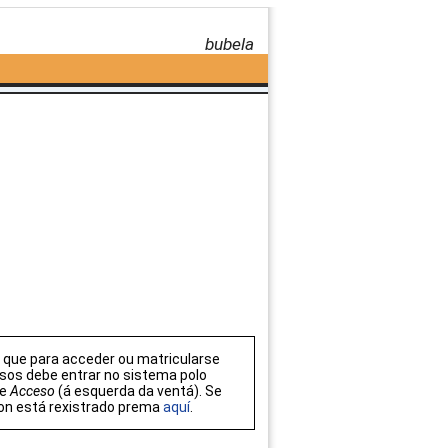
bubela
que para acceder ou matricularse
sos debe entrar no sistema polo
de
Acceso
(á esquerda da ventá). Se
on está rexistrado prema
aquí
.