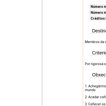
Número mí
Número m
Créditos
Destin
Membros da c
Criter
Por rigorosa o
Obxec
1. Achegármon
mundo.
2. Acadar coñ
3. Coñecer os