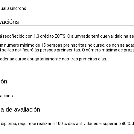
tual asíncrono.
vacións
á recoñecido con 1,3 crédito ECTS. O alumnado terá que validalo na se
n número mínimo de 15 persoas preinscritas no curso; de non se aca
sí se lles notificará ás persoas preinscritas. O número máximo de praza
der ao curso obrigatoriamente nos tres primeiros días.
ión
lacións.
a de avaliación
 diploma, requírese realizar o 100 % das actividades e superar o 80 %