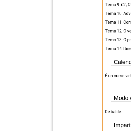
Tema 9.
CT
,
C
Tema 10. Adve
Tema 11. Com
Tema 12. O ve
Tema 13. O pr
Tema 14. Itine
Calend
É un curso vir
Modo 
De balde.
Impart