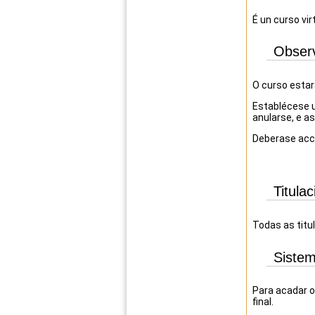
É un curso vir
Obser
O curso estar
Establécese u
anularse, e a
Deberase acce
Titulac
Todas as titu
Sistem
Para acadar o
final.