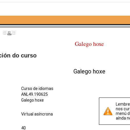
o
:::
:::
Galego hoxe
ción do curso
Galego hoxe
Curso de idiomas
ANL49.190625
Galego hoxe
Lembre 
nos cur
menú 
Virtual asíncrona
aínda n
40