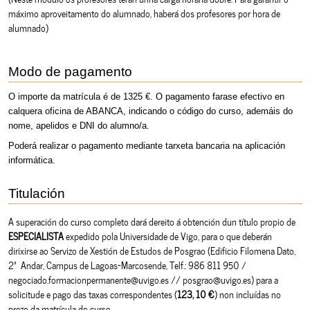
máximo aproveitamento do alumnado, haberá dos profesores por hora de
alumnado)
Modo de pagamento
O importe da matrícula é de 1325 €. O pagamento farase efectivo en
calquera oficina de ABANCA, indicando o código do curso, ademáis do
nome, apelidos e DNI do alumno/a.
Poderá realizar o pagamento mediante tarxeta bancaria na aplicación
informática.
Titulación
A superación do curso completo dará dereito á obtención dun título propio de
ESPECIALISTA
expedido pola Universidade de Vigo, para o que deberán
dirixirse ao Servizo de Xestión de Estudos de Posgrao (Edificio Filomena Dato,
2º Andar, Campus de Lagoas-Marcosende, Telf.: 986 811 950 /
negociado.formacionpermanente@uvigo.es // posgrao@uvigo.es) para a
solicitude e pago das taxas correspondentes (
123, 10 €
) non incluídas no
prezo da matrícula do curso.