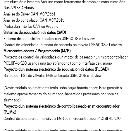
Intruducción o Entorno Arduino como ferramenta de proba de comunicacións
Bus SPI co Ardunio.
Análise do Driver CAN-MCP2551
Análise do controlador CAN-MCP2515
Proba dun interfaz CAN en Arduino
Sistemas de adquisición de datos (SAD)
Entorno de adquisición de datos con USB6008 e Labview
Control de velocidad dun motor dc baseado na tarxeta USB6008 e Labview
Microcontroladores / Programación (M/P)
Proxecto de control da velocidade dun motor dc baseado nun microcontrolador
PIC18F45K20 usanda una tablet (andorid) como interfaza de usuario
Proyecto dun sistema electrónico de adquisición de datos (P_SAD)
Banco de TEST de válvulas EGR ca tarxeta USB6008 e labview
(Neste módulo os profesores terán unha carga horaria dobre. Para garantir o
máximo aproveitamento do alumnado, haberá dos profesores por hora de
alumnado)
Proyecto dun sistema electrónico de control baseado en microcontrolador
(P_Mic)
Control de apertura dunha válvula EGR co microcontrolador PIC18F45K20
(Neste módulo os profesores terán unha carga horaria dobre. Para garantir o