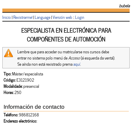
bubela
Inicio
|
Rexistrarme!
|
Language
|
Versión web
::
Login
ESPECIALISTA EN ELECTRÓNICA PARA
COMPOÑENTES DE AUTOMOCIÓN
Lembre que para acceder ou matricularse nos cursos debe
entrar no sistema polo menú de
Acceso
(á esquerda da ventá).
Se aínda non está rexistrado prema
aquí
.
Tipo:
Máster/especialista
Código:
E3121902
Modalidade:
presencial
Horas:
250
Información de contacto
Teléfono:
986812168
Enderezo electrónico: