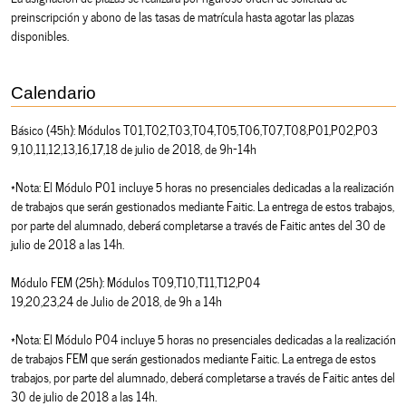
preinscripción y abono de las tasas de matrícula hasta agotar las plazas
disponibles.
Calendario
Básico (45h): Módulos T01,T02,T03,T04,T05,T06,T07,T08,P01,P02,P03
9,10,11,12,13,16,17,18 de julio de 2018, de 9h-14h
*Nota: El Módulo P01 incluye 5 horas no presenciales dedicadas a la realización
de trabajos que serán gestionados mediante Faitic. La entrega de estos trabajos,
por parte del alumnado, deberá completarse a través de Faitic antes del 30 de
julio de 2018 a las 14h.
Módulo FEM (25h): Módulos T09,T10,T11,T12,P04
19,20,23,24 de Julio de 2018, de 9h a 14h
*Nota: El Módulo P04 incluye 5 horas no presenciales dedicadas a la realización
de trabajos FEM que serán gestionados mediante Faitic. La entrega de estos
trabajos, por parte del alumnado, deberá completarse a través de Faitic antes del
30 de julio de 2018 a las 14h.