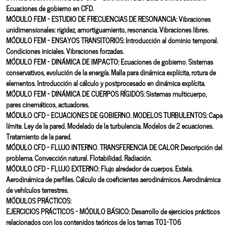
Ecuaciones de gobierno en CFD.
MÓDULO FEM - ESTUDIO DE FRECUENCIAS DE RESONANCIA: Vibraciones
unidimensionales: rigidez, amortiguamiento, resonancia. Vibraciones libres.
MÓDULO FEM - ENSAYOS TRANSITORIOS: Introducción al dominio temporal.
Condiciones iniciales. Vibraciones forzadas.
MÓDULO FEM - DINÁMICA DE IMPACTO: Ecuaciones de gobierno. Sistemas
conservativos, evolución de la energía. Malla para dinámica explícita, rotura de
elementos. Introducción al cálculo y postprocesado en dinámica explícita.
MÓDULO FEM - DINÁMICA DE CUERPOS RÍGIDOS: Sistemas multicuerpo,
pares cinemáticos, actuadores.
MÓDULO CFD - ECUACIONES DE GOBIERNO. MODELOS TURBULENTOS: Capa
límite. Ley de la pared. Modelado de la turbulencia. Modelos de 2 ecuaciones.
Tratamiento de la pared.
MÓDULO CFD - FLUJO INTERNO. TRANSFERENCIA DE CALOR: Descripción del
problema. Convección natural. Flotabilidad. Radiación.
MÓDULO CFD - FLUJO EXTERNO: Flujo alrededor de cuerpos. Estela.
Aerodinámica de perfiles. Cálculo de coeficientes aerodinámicos. Aerodinámica
de vehículos terrestres.
MÓDULOS PRÁCTICOS:
EJERCICIOS PRÁCTICOS - MÓDULO BÁSICO: Desarrollo de ejercicios prácticos
relacionados con los contenidos teóricos de los temas T01-T06