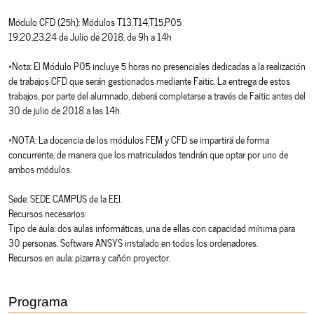
Módulo CFD (25h): Módulos T13,T14,T15,P05
19,20,23,24 de Julio de 2018, de 9h a 14h
*Nota: El Módulo P05 incluye 5 horas no presenciales dedicadas a la realización
de trabajos CFD que serán gestionados mediante Faitic. La entrega de estos
trabajos, por parte del alumnado, deberá completarse a través de Faitic antes del
30 de julio de 2018 a las 14h.
*NOTA: La docencia de los módulos FEM y CFD se impartirá de forma
concurrente, de manera que los matriculados tendrán que optar por uno de
ambos módulos.
Sede: SEDE CAMPUS de la EEI.
Recursos necesarios:
Tipo de aula: dos aulas informáticas, una de ellas con capacidad mínima para
30 personas. Software ANSYS instalado en todos los ordenadores.
Recursos en aula: pizarra y cañón proyector.
Programa