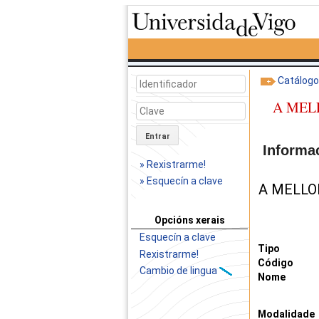
Catálog
A MEL
Entrar
Informa
» Rexistrarme!
» Esquecín a clave
A MELLO
Opcións xerais
Esquecín a clave
Tipo
Rexistrarme!
Código
Cambio de lingua
Nome
Modalidade