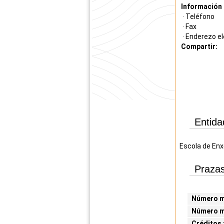
Información 
· Teléfono
· Fax
· Enderezo el
Compartir:
Entida
Escola de Enxe
Prazas
Número mí
Número m
Créditos 