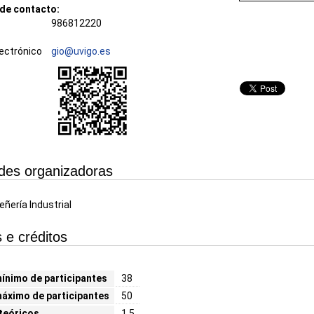
de contacto:
986812220
ectrónico
gio@uvigo.es
des organizadoras
ñería Industrial
 e créditos
nimo de participantes
38
áximo de participantes
50
teóricos
1.5