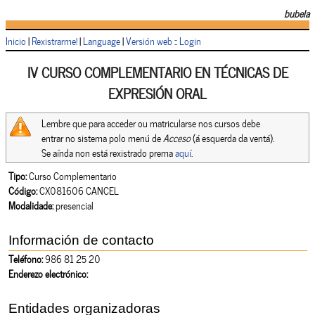
bubela
Inicio
|
Rexistrarme!
|
Language
|
Versión web
::
Login
IV CURSO COMPLEMENTARIO EN TÉCNICAS DE
EXPRESIÓN ORAL
Lembre que para acceder ou matricularse nos cursos debe
entrar no sistema polo menú de
Acceso
(á esquerda da ventá).
Se aínda non está rexistrado prema
aquí
.
Tipo:
Curso Complementario
Código:
CX081606 CANCEL
Modalidade:
presencial
Información de contacto
Teléfono:
986 81 25 20
Enderezo electrónico:
Entidades organizadoras