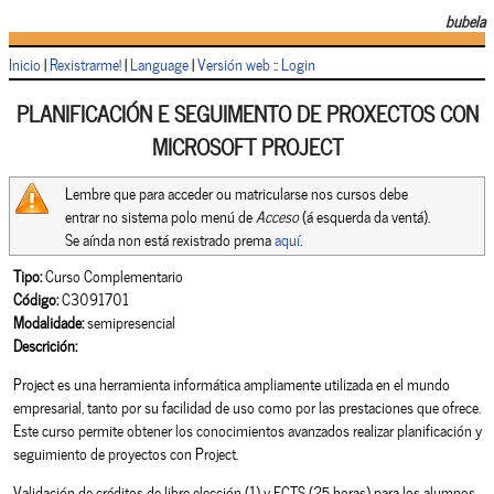
bubela
Inicio
|
Rexistrarme!
|
Language
|
Versión web
::
Login
PLANIFICACIÓN E SEGUIMENTO DE PROXECTOS CON
MICROSOFT PROJECT
Lembre que para acceder ou matricularse nos cursos debe
entrar no sistema polo menú de
Acceso
(á esquerda da ventá).
Se aínda non está rexistrado prema
aquí
.
Tipo:
Curso Complementario
Código:
C3091701
Modalidade:
semipresencial
Descrición:
Project es una herramienta informática ampliamente utilizada en el mundo
empresarial, tanto por su facilidad de uso como por las prestaciones que ofrece.
Este curso permite obtener los conocimientos avanzados realizar planificación y
seguimiento de proyectos con Project.
Validación de créditos de libre elección (1) y ECTS (25 horas) para los alumnos