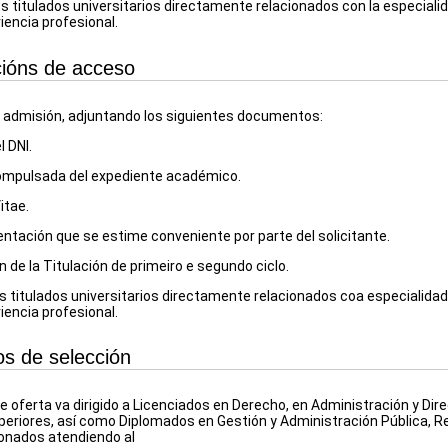
s titulados universitarios directamente relacionados con la especialida
iencia profesional.
ións de acceso
e admisión, adjuntando los siguientes documentos:
l DNI.
ompulsada del expediente académico.
itae.
tación que se estime conveniente por parte del solicitante.
ón de
la Titulación
de primeiro e segundo ciclo.
is titulados universitarios directamente relacionados coa especialidad
iencia profesional.
ios de selección
se oferta va dirigido a Licenciados en Derecho, en Administración y D
periores, así como Diplomados en Gestión y Administración Pública, R
onados atendiendo al