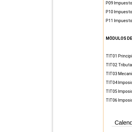
P09
Impuesto
P10
Impuesto
P11
Impuesto 
MÓDULOS DE
TIT01
Princip
TIT02
Tributa
TIT03
Mecanis
TIT04
Imposic
TIT05
Imposic
TIT06
Imposic
Calend