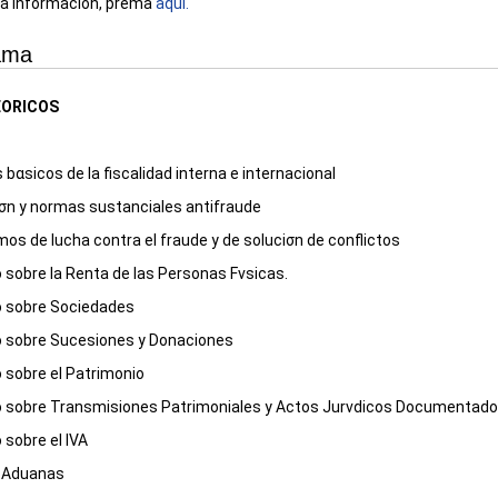
 á información, prema
aquí.
ama
ORICOS
s bαsicos de la fiscalidad interna e internacional
iσn y normas sustanciales antifraude
s de lucha contra el fraude y de soluciσn de conflictos
 sobre
la Renta
de las Personas Fνsicas.
 sobre Sociedades
 sobre Sucesiones y Donaciones
 sobre el Patrimonio
 sobre Transmisiones Patrimoniales y Actos Jurνdicos Documentad
sobre el IVA
 Aduanas