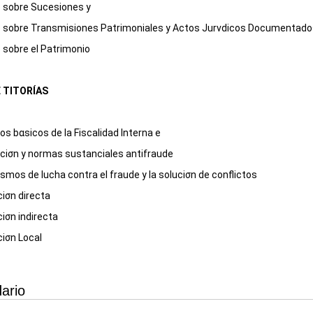
 sobre Sucesiones y
 sobre Transmisiones Patrimoniales y Actos Jurνdicos Documentado
sobre el Patrimonio
 TITORÍAS
ios bαsicos de
la Fiscalidad Interna
e
ciσn y normas sustanciales antifraude
mos de lucha contra el fraude y la soluciσn de conflictos
iσn directa
iσn indirecta
iσn Local
ario