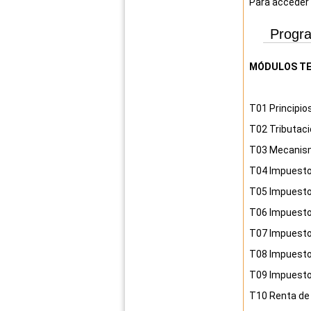
Para acceder
Progr
MÓDULOS TE
T01
Principio
T02
Tributac
T03
Mecanismo
T04
Impuesto
T05
Impuesto
T06
Impuesto
T07
Impuesto
T08
Impuesto
T09
Impuesto 
T10
Renta de