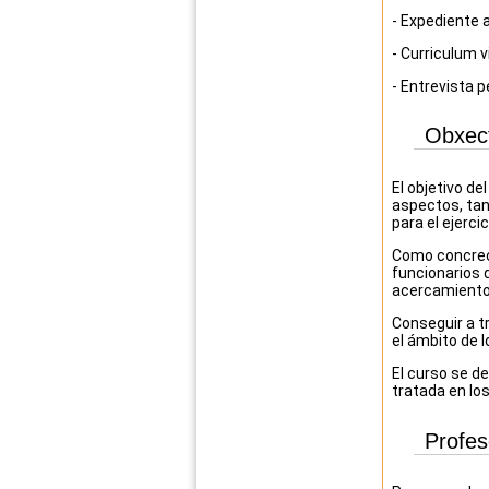
-
Expediente 
-
Curriculum v
- Entrevista p
Obxec
El objetivo de
aspectos, tan
para el ejercic
Como concreci
funcionarios 
acercamiento 
Conseguir a t
el ámbito de l
El curso se de
tratada en lo
Profe