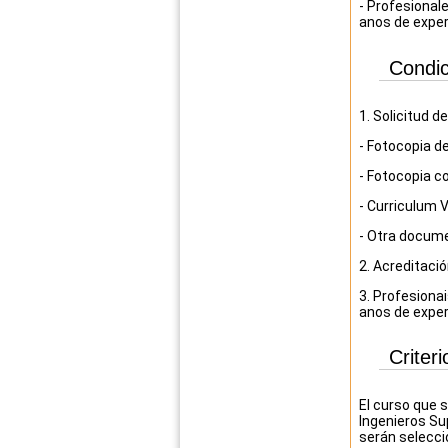
- Profesionale
anos de exper
Condic
1.
Solicitud d
-
Fotocopia de
-
Fotocopia c
-
Curriculum V
-
Otra documen
2. Acreditaci
3. Profesiona
anos de exper
Criter
El curso que 
Ingenieros Su
serán selecci