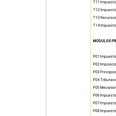
T11
Impuesto
T12
Impuesto
T13
Recursos
T14
Impuesto
MÓDULOS P
P01
Impuesto
P02
Imposiciσ
P03
Principio
P04
Tributaci
P05
Mecanismo
P06
Impuesto
P07
Impuesto
P08
Impuesto