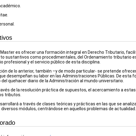
académico.
itae.
ersonal.
tivos
l Master es ofrecer una formación integral en Derecho Tributario, facil
to sustantivos como procedimentales, del Ordenamiento tributario esp
io profesional y el servicio público de esta disciplina.
ón de lo anterior, también –y de modo particular- se pretende ofrece
que desempeñan su labor en las Administraciones Públicas. De esta f
del quehacer diario de
la Administración
al mundo universitario.
ravés de la resolución práctica de supuestos, el acercamiento a esta
os tributos.
sarrollará
a través de clases teóricas y prácticas en las que se anali
s diversos módulos, centrándose en aquellos problemas de actualidad.
sorado