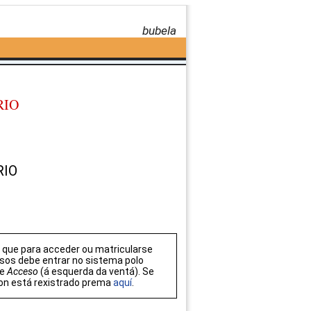
bubela
RIO
RIO
que para acceder ou matricularse
sos debe entrar no sistema polo
de
Acceso
(á esquerda da ventá). Se
on está rexistrado prema
aquí
.