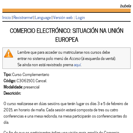
bubela
Inicio
|
Rexistrarme!
|
Language
|
Versión web
::
Login
COMERCIO ELECTRÓNICO: SITUACIÓN NA UNIÓN
EUROPEA
Lembre que para acceder ou matricularse nos cursos debe
entrar no sistema polo menú de
Acceso
(á esquerda da ventá).
Se aínda non está rexistrado prema
aquí
.
Tipo:
Curso Complementario
Código:
C3061501 Cancel.
Modalidade:
presencial
Descrición:
O curso realizarase en dúas sesións que terán lugar os días 3 e 5 de febreiro de
2015, en horario de maña. Cada sesión estará composta de tres ou catro
conferencias e una mesa redonda, na mesa participarán os conferenciantes do
día.
Co fin de que os participantes teñan una visión mais amplía do Comercio