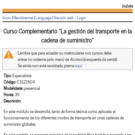
bubela
Inicio
|
Rexistrarme!
|
Language
|
Versión web
::
Login
Curso Complementario “La gestión del transporte en la
cadena de suministro”
Lembre que para acceder ou matricularse nos cursos debe
entrar no sistema polo menú de
Acceso
(á esquerda da ventá).
Se aínda non está rexistrado prema
aquí
.
Tipo:
Especialista
Código:
C3121504
Modalidade:
presencial
Horas:
35
Descrición:
En este módulo se desarrolla, tanto de forma teórica como aplicada, el
funcionamiento de los diferentes modos de transporte en unas cadenas de
suministro globales.
En este sentido, se exponen ejemplos de la problemática logística asociada a las