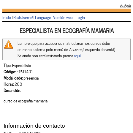
bubela
Inicio
|
Rexistrarme!
|
Language
|
Versión web
::
Login
ESPECIALISTA EN ECOGRAFÍA MAMARIA
Lembre que para acceder ou matricularse nos cursos debe
entrar no sistema polo menú de
Acceso
(á esquerda da ventá).
Se aínda non está rexistrado prema
aquí
.
Tipo:
Especialista
Código:
E1511401
Modalidade:
presencial
Horas:
200
Descrición:
curso de ecografia mamaria
Información de contacto