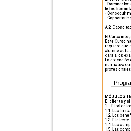
- Dominar los
le facilitarán 
- Conseguir ma
- Capacitarle 
A.2. Capacita
El Curso inte
Este Curso ha
requiere que 
alumno está p
cara a los ex
La obtención 
normativa eur
profesionales
Progr
MÓDULOS TE
El cliente y 
1. - El rol del
1.1. Las limit
1.2. Los benef
1.3. El cliente
1.4. Las comp
1.5. Las compe