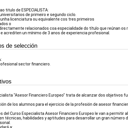
ao titulo de ESPECIALISTA:
niversitarios de primeiro e segundo ciclo.
nha licenciatura ou equivalente cos tres primeiros
ados o
directamente relacionados coa especialidade do título que reúnan os r
s e acrediten un mínimo de 3 anos de experiencia profesional.
ios de selección
:
ofesional sector financiero.
tivos
cialista "Asesor Financiero Europeo" trata de alcanzar dos objetivos 
ión de los alumnos para el ejercicio de la profesión de asesor financie
s del Curso Especialista Asesor Financiero Europeo le van a permitir
en técnicas, habilidades y aptitudes para desarrollar un gran número d
sonal.
udará a: