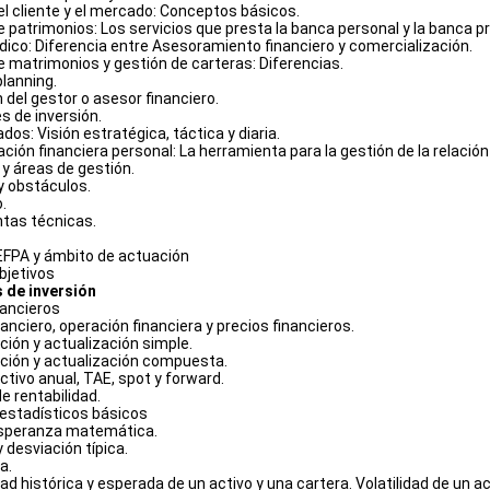
, el cliente y el mercado: Conceptos básicos.
e patrimonios: Los servicios que presta la banca personal y la banca pr
ídico: Diferencia entre Asesoramiento financiero y comercialización.
de matrimonios y gestión de carteras: Diferencias.
planning.
n del gestor o asesor financiero.
es de inversión.
dos: Visión estratégica, táctica y diaria.
icación financiera personal: La herramienta para la gestión de la relación 
n y áreas de gestión.
y obstáculos.
.
ntas técnicas.
 EFPA y ámbito de actuación
objetivos
de inversión
nancieros
inanciero, operación financiera y precios financieros.
ación y actualización simple.
zación y actualización compuesta.
ctivo anual, TAE, spot y forward.
e rentabilidad.
estadísticos básicos
esperanza matemática.
y desviación típica.
a.
dad histórica y esperada de un activo y una cartera. Volatilidad de un ac