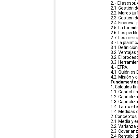
2. - El asesor
2.1. Gestión d
2.2. Marco jur
2.3. Gestión 
2.4. Financial 
2.5. La funció
2.6. Los perfil
2.7. Los merca
3. - La planif
3.1. Definició
3.2. Ventajas 
3.2. El proceso
3.3. Herramie
4. - EFPA.
4.1. Quién es
4.2. Misión y 
Fundamentos 
1. Cálculos fi
1.1. Capital f
1.2. Capitaliz
1.3. Capitali
1.4. Tanto efe
1.4. Medidas d
2. Conceptos 
2.1. Media y 
2.2. Varianza 
2.3. Covarianz
2.4. Rentabili