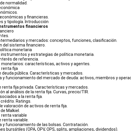
 de normalidad.
 económica
conómicos.
s económicas y financieras.
es y tipología. Introducción
nstrumentos financieros
nanciero
ntes.
intermediarios y mercados: conceptos, funciones, clasificación.
n del sistema financiero.
 política monetaria
, instrumentos y estrategias de política monetaria.
interés de referencia.
 monetarios: características, activos y agentes.
renta fija
de deuda pública. Características y mercados.
ra y funcionamiento del mercado de deuda: activos, miembros y opera
e renta fija privada. Características y mercados.
ón al análisis de la renta fija. Curvas, precio/TIR.
sociados a la renta fija.
 crédito. Ratings.
de valoración de activos de renta fija.
 de Malkiel.
 renta variable
e renta variable.
ra y funcionamiento de las bolsas. Contratación.
es bursátiles (OPA, OPV, OPS, splits, ampliaciones, dividendos).