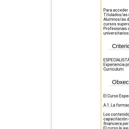
Para acceder 
Titulados/as u
Alumnos/as du
cursos super
Profesionais 
universitario
Criter
ESPECIALISTA
Experiencia pr
Curriculum.
Obxec
El Curso Espe
A.1. La formac
Los contenido
capacitación 
financiera per
El curso le ay