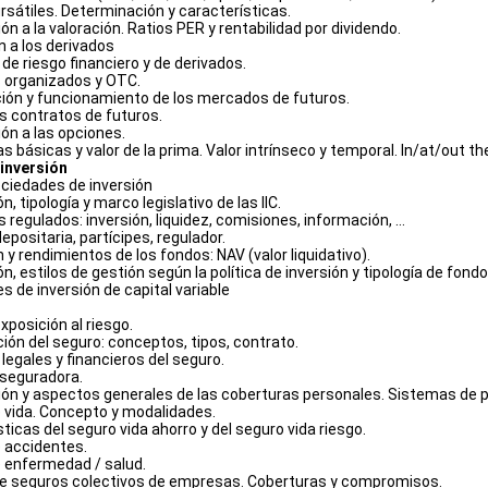
ursátiles. Determinación y características.
ión a la valoración. Ratios PER y rentabilidad por dividendo.
n a los derivados
de riesgo financiero y de derivados.
 organizados y OTC.
ción y funcionamiento de los mercados de futuros.
es contratos de futuros.
ión a las opciones.
as básicas y valor de la prima. Valor intrínseco y temporal. In/at/out t
inversión
ociedades de inversión
n, tipología y marco legislativo de las IIC.
 regulados: inversión, liquidez, comisiones, información, …
depositaria, partícipes, regulador.
n y rendimientos de los fondos: NAV (valor liquidativo).
ón, estilos de gestión según la política de inversión y tipología de fon
s de inversión de capital variable
exposición al riesgo.
ución del seguro: conceptos, tipos, contrato.
legales y financieros del seguro.
aseguradora.
ción y aspectos generales de las coberturas personales. Sistemas de p
e vida. Concepto y modalidades.
sticas del seguro vida ahorro y del seguro vida riesgo.
e accidentes.
e enfermedad / salud.
de seguros colectivos de empresas. Coberturas y compromisos.