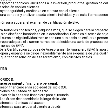
 aspectos técnicos vinculados a la inversión, productos, gestión de ca
la relación con los clientes.
yor seguridad y confianza en el trato con el cliente.
para conocer y analizar a cada cliente individual y de esta forma ases
ción para superar el examen de certificación de EFA.
gra todos los contenidos, y algunos más, que se exigen para la prepara
 sido diseñado basándose en la acreditación. Como en el resto de obje
el curso se siga individualmente con una alta dosis de esfuerzo person
reparado para el examen hemos establecido una serie de pruebas que l
ámenes de EFPA.
de la Certificación Europea de Asesoramiento Financiero (EFA) le aport
opea y española se dirige inexorablemente a la exigencia de una cualif
 que tengan relación de asesoramiento, con clientes finales.
ama
ÓRICOS:
el asesoramiento financiero personal.
 asesor financiero en la sociedad del siglo XXI.
aciones del Estado del bienestar.
icios de la asesoría financiera para el usuario.
: Las áreas de necesidad a lo largo de la vida.
etencias técnicas del asesor.
tencias para ayudar al cliente a decidir.