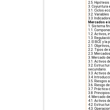
2.5. Hipótesis
3. Coyuntura
3.1. Ciclos e
3.2. Variable
3.3. Indicador
Mercados e i
1. Sistema fi
1.1. Compone
1.2. Activos, 
1.3. Regulació
2. El BCE y la
2.1. Objetivos
2.2. Tipos de 
2.3. Mercados
3. Mercado de 
3.1. Activos 
3.2. Estructu
secundario.
3.3. Activos d
3.4. Introducci
3.5. Riesgos a
3.6. Riesgo de
3.7. Práctica 
3.8. Principios
4. Mercado de
4.1. Activos d
4.2. Estructu
4.3. Operacion