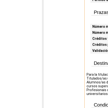
Prazas
Número mí
Número m
Créditos 
Créditos 
Validació
Destin
Para la titula
Titulados/as u
Alumnos/as du
cursos super
Profesionais 
universitario
Condic