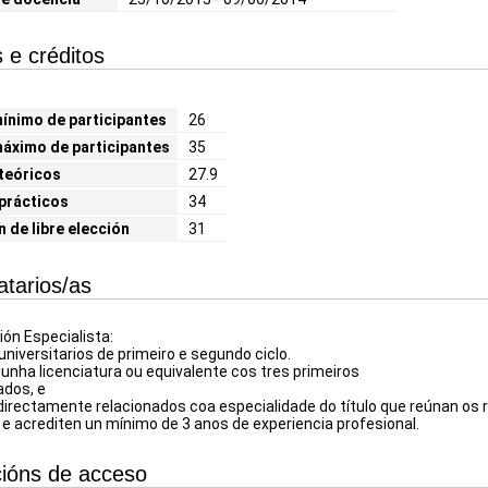
 e créditos
nimo de participantes
26
áximo de participantes
35
teóricos
27.9
prácticos
34
n de libre elección
31
atarios/as
ción Especialista:
niversitarios de primeiro e segundo ciclo.
nha licenciatura ou equivalente cos tres primeiros
ados, e
directamente relacionados coa especialidade do título que reúnan os r
s e acrediten un mínimo de 3 anos de experiencia profesional.
ións de acceso