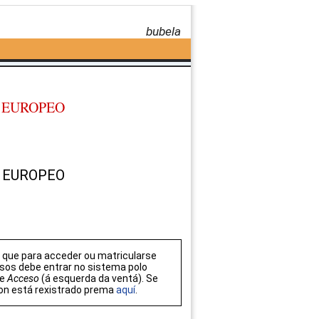
bubela
O EUROPEO
O EUROPEO
que para acceder ou matricularse
sos debe entrar no sistema polo
de
Acceso
(á esquerda da ventá). Se
on está rexistrado prema
aquí
.