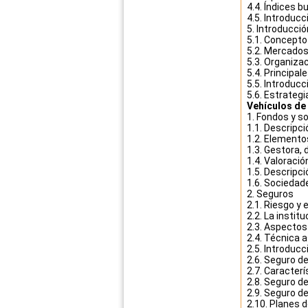
4.4. Índices b
4.5. Introducc
5. Introducció
5.1. Concepto 
5.2. Mercados
5.3. Organiza
5.4. Principal
5.5. Introducc
5.6. Estrategi
Vehículos de 
1. Fondos y s
1.1. Descripció
1.2. Elementos
1.3. Gestora, 
1.4. Valoració
1.5. Descripci
1.6. Sociedade
2. Seguros
2.1. Riesgo y 
2.2. La instit
2.3. Aspectos 
2.4. Técnica 
2.5. Introduc
2.6. Seguro d
2.7. Caracterí
2.8. Seguro d
2.9. Seguro d
2.10. Planes 