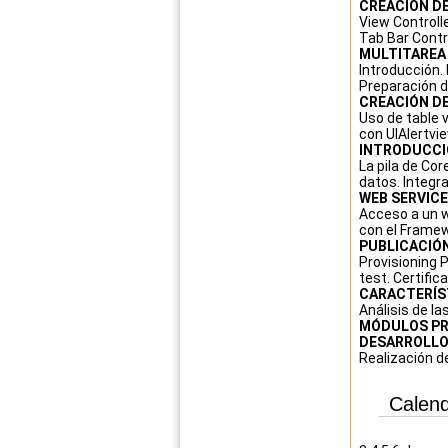
CREACIÓN DE
View Controll
Tab Bar Contro
MULTITAREA
Introducción.
Preparación d
CREACIÓN DE
Uso de table v
con UIAlertvie
INTRODUCCI
La pila de Co
datos. Integra
WEB SERVICE
Acceso a un w
con el Frame
PUBLICACIÓN
Provisioning P
test. Certifi
CARACTERÍST
Análisis de la
MÓDULOS PR
DESARROLLO
Realización d
Calend