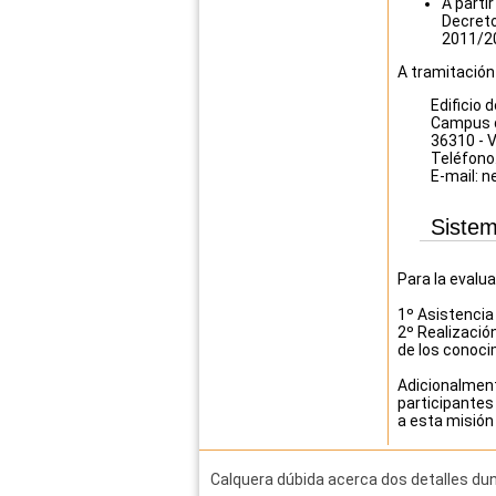
A parti
Decreto
2011/2
A tramitación
Edificio 
Campus 
36310 - 
Teléfono
E-mail: 
Sistem
Para la evalu
1º Asistencia 
2º Realización
de los conoci
Adicionalmente
participantes
a esta misión
Calquera dúbida acerca dos detalles dun 