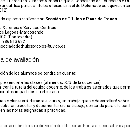
r de 11 créditos: O mesmo importe que a Consellería de Educación e Or
 anual, fixa para os títulos oficiais a nivel de Diplomado ou equivalen
012).
 do diploma realízase na
Sección de Títulos e Plans de Estudo
:
de Xerencia e Servizos Centrais
de Lagoas-Marcosende
VIGO (Pontevedra)
.: 986 813 632
negociadodetitulospropios@uvigo.es
a de avaliación
ación de los alumnos se tendrá en cuenta:
presencial a las clases (al menos, 75% de la docencia).
, con la tutela del equipo docente, de los trabajos asignados que permi
mientos impartidos en el mismo.
 se planteará, durante el curso, un trabajo que se desarrollará sobre 
 deberán ejecutar y documentar dicho trabajo, contando para ello con 
 en las horas asignadas a prácticas.
curso debe dirixila á dirección de dito curso. Por favor, consulte o ap