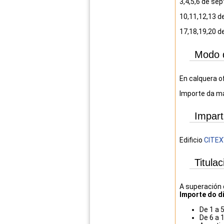
3,4,5,6 de se
10,11,12,13 d
17,18,19,20 d
Modo 
En calquera o
Importe da ma
Impart
Edificio
CITEX
Titulac
A superación 
Importe do d
De 1 a 5
De 6 a 