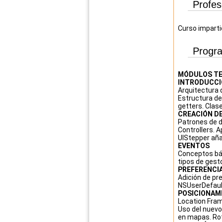
Profe
Curso imparti
Progr
MÓDULOS TE
INTRODUCCIÓ
Arquitectura 
Estructura de
getters. Clas
CREACIÓN DE
Patrones de d
Controllers. A
UIStepper aña
EVENTOS
Conceptos bás
tipos de gest
PREFERENCIA
Adición de pr
NSUserDefaul
POSICIONAM
Location Frame
Uso del nuevo
en mapas. Rot