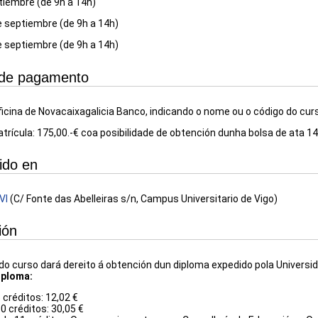
ptiembre (de 9h a 14h)
e septiembre (de 9h a 14h)
e septiembre (de 9h a 14h)
de pagamento
ficina de Novacaixagalicia Banco, indicando o nome ou o código do cur
trícula: 175,00.-€ coa posibilidade de obtención dunha bolsa de ata 140
ido en
VI
(C/ Fonte das Abelleiras s/n, Campus Universitario de Vigo)
ión
do curso dará dereito á obtención dun diploma expedido pola Universid
iploma:
 créditos: 12,02 €
10 créditos: 30,05 €