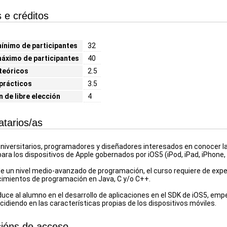
 e créditos
nimo de participantes
32
áximo de participantes
40
teóricos
2.5
prácticos
3.5
n de libre elección
4
atarios/as
niversitarios, programadores y diseñadores interesados en conocer la
ara los dispositivos de Apple gobernados por iOS5 (iPod, iPad, iPhone, 
de un nivel medio-avanzado de programación, el curso requiere de expe
imientos de programación en Java, C y/o C++.
oduce al alumno en el desarrollo de aplicaciones en el SDK de iOS5, em
cidiendo en las características propias de los dispositivos móviles.
ións de acceso