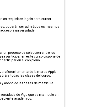
 os requisitos legais para cursar
urso, poderán ser admitidos ós mesmos
 acceso á universidade.
ar un proceso de selección entre los
desea participar en este curso dispone de
participar en él con pleno
l, preferentemente de la marca Apple
stirá a todas las clases del curso.
ón y abono de las tasas de matrícula
niversidade de Vigo que se matricule en
expediente académico.