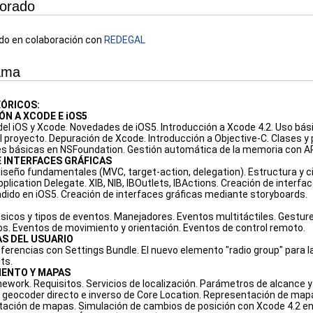
sorado
do en colaboración con
REDEGAL
ama
ÓRICOS:
N A XCODE E iOS5
del iOS y Xcode. Novedades de iOS5. Introducción a Xcode 4.2. Uso bási
l proyecto. Depuración de Xcode. Introducción a Objective-C. Clases y
es básicas en NSFoundation. Gestión automática de la memoria con A
 INTERFACES GRÁFICAS
iseño fundamentales (MVC, target-action, delegation). Estructura y ci
pplication Delegate. XIB, NIB, IBOutlets, IBActions. Creación de interfa
dido en iOS5. Creación de interfaces gráficas mediante storyboards.
icos y tipos de eventos. Manejadores. Eventos multitáctiles. Gesture 
os. Eventos de movimiento y orientación. Eventos de control remoto.
S DEL USUARIO
eferencias con Settings Bundle. El nuevo elemento "radio group" para l
ts.
IENTO Y MAPAS
work. Requisitos. Servicios de localización. Parámetros de alcance y pre
 geocoder directo e inverso de Core Location. Representación de map
ación de mapas. Simulación de cambios de posición con Xcode 4.2 en 