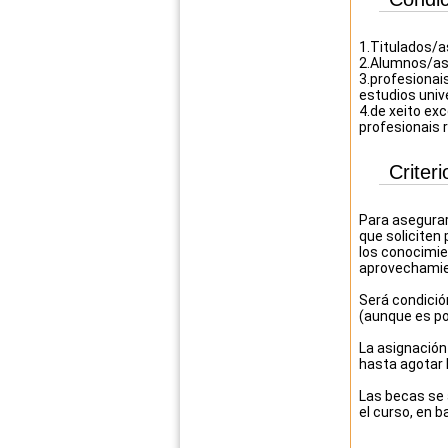
1.Titulados/as
2.Alumnos/as 
3.profesionai
estudios unive
4.de xeito ex
profesionais 
Criter
Para asegurar
que soliciten 
los conocimie
aprovechamie
Será condició
(aunque es pos
La asignación 
hasta agotar 
Las becas se 
el curso, en 