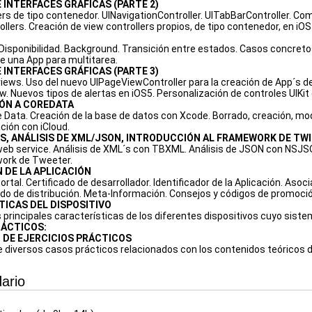
 INTERFACES GRÁFICAS (PARTE 2)
ers de tipo contenedor. UINavigationController. UITabBarController. Com
llers. Creación de view controllers propios, de tipo contenedor, en iOS
 Disponibilidad. Background. Transición entre estados. Casos concretos
e una App para multitarea.
 INTERFACES GRÁFICAS (PARTE 3)
iews. Uso del nuevo UIPageViewController para la creación de App´s de 
w. Nuevos tipos de alertas en iOS5. Personalización de controles UIKit
ÓN A COREDATA
re Data. Creación de la base de datos con Xcode. Borrado, creación, mo
ción con iCloud.
S, ANÁLISIS DE XML/JSON, INTRODUCCIÓN AL FRAMEWORK DE TW
eb service. Análisis de XML´s con TBXML. Análisis de JSON con NSJS
work de Tweeter.
 DE LA APLICACIÓN
ortal. Certificado de desarrollador. Identificador de la Aplicación. Asoc
cado de distribución. Meta-Información. Consejos y códigos de promoci
ICAS DEL DISPOSITIVO
s principales características de los diferentes dispositivos cuyo siste
ÁCTICOS:
 DE EJERCICIOS PRÁCTICOS
e diversos casos prácticos relacionados con los contenidos teóricos d
ario