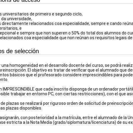
 universitarios de primeiro e segundo ciclo,
da universidade,
s directamente relacionados coa especialidade, sempre e cando reúnan
rsitarios, e
cepcional e sempre que non superen o 50% do total dos alumnos do c
relacionados coa especialidade que non reúnan os requisitos legais de
ios de selección
 una homogeneidad en el desarrollo docente del curso, se podrá realiz
preinscripción. El objetivo es tratar de verificar que el alumnado que 
ntos básicos que el profesorado considere imprescindibles para poder 
nto.
n IMPRESCINDIBLE que cada inscrito disponga de un ordenador portáti
ible trabajar en entorno PC, con ciertas restricciones), con el que asi
de plazas se realizará por riguroso orden de solicitud de preinscripci
las plazas disponibles.
asignarán, con posterioridad a la matrícula, entre el alumnado de la U
base estricta a la Nota Media (grado/siplomatura/licenciatura) de su 