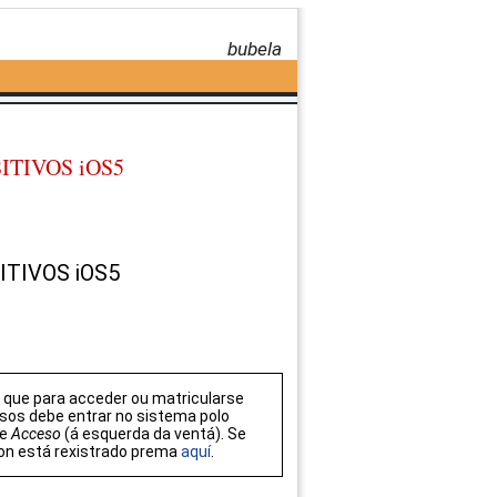
bubela
ITIVOS iOS5
ITIVOS iOS5
que para acceder ou matricularse
sos debe entrar no sistema polo
de
Acceso
(á esquerda da ventá). Se
on está rexistrado prema
aquí
.