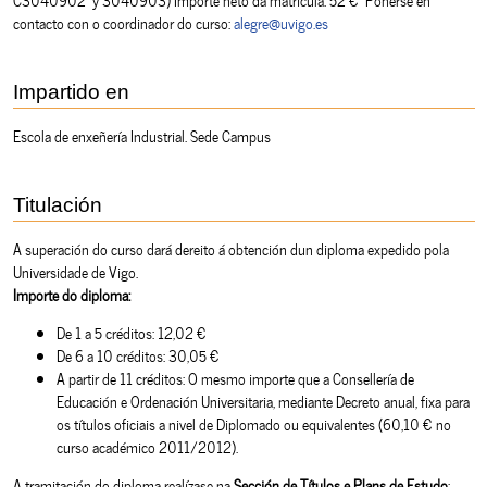
contacto con o coordinador do curso:
alegre@uvigo.es
Impartido en
Escola de enxeñería Industrial. Sede Campus
Titulación
A superación do curso dará dereito á obtención dun diploma expedido pola
Universidade de Vigo.
Importe do diploma:
De 1 a 5 créditos: 12,02 €
De 6 a 10 créditos: 30,05 €
A partir de 11 créditos: O mesmo importe que a Consellería de
Educación e Ordenación Universitaria, mediante Decreto anual, fixa para
os títulos oficiais a nivel de Diplomado ou equivalentes (60,10 € no
curso académico 2011/2012).
A tramitación do diploma realízase na
Sección de Títulos e Plans de Estudo
: