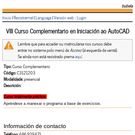
bubela
Inicio
|
Rexistrarme!
|
Language
|
Versión web
::
Login
VIII Curso Complementario en Iniciación ao AutoCAD
Lembre que para acceder ou matricularse nos cursos debe
entrar no sistema polo menú de
Acceso
(á esquerda da ventá).
Se aínda non está rexistrado prema
aquí
.
Tipo:
Curso Complementario
Código:
C3121203
Modalidade:
presencial
Descrición:
Curso totalmente práctico
.
Apréndese a manexar o programa a base de exercicios.
Información de contacto
Teléfono:
686.929.671