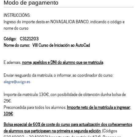
Modo de pagamento
INSTRUCCIÓNS:
Ingreso do importe desta en NOVAGALICIA BANCO, indicando o código e
nome do curso
Código: C3121203
Nome do curso: VIII Curso de Iniciación ao AutoCad
E ademais,
nome, apelidos e DNI do alumno que se matricula
.
Enviar resguardo da matrícula, o informar, ao coordinador do curso:
alegre@uvigo.es
Importe da matrícula: 130€, con posibilidade de obtención dunha bolsa de
25€.
Preconcedida para todos los alumnos:
Importe neto de la matrícula a ingresar:
105€
Bolsa especial de 60% de coste do curso para actualización dos coñecementos
de alumnos que participasen na primeira e segunda edición
, (Códigos
C3040902 y 3040903) Importe neto da matrícula: 52 € Ponerse en