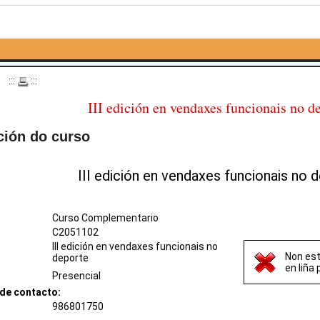
o
:::
:::
III edición en vendaxes funcionais no d
ción do curso
III edición en vendaxes funcionais no 
Curso Complementario
C2051102
III edición en vendaxes funcionais no
Non est
deporte
en liña
Presencial
de contacto:
986801750