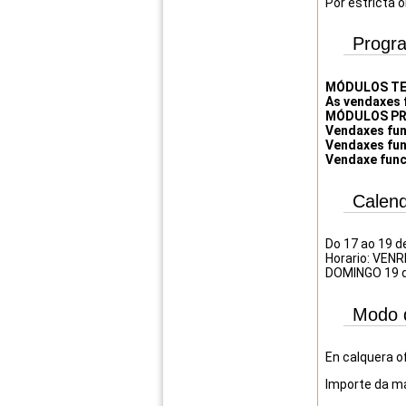
Por estricta o
Progr
MÓDULOS TE
As vendaxes 
MÓDULOS PR
Vendaxes fun
Vendaxes fun
Vendaxe func
Calend
Do 17 ao 19 d
Horario: VENR
DOMINGO 19 de
Modo 
En calquera o
Importe da mat