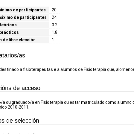
nimo de participantes
20
áximo de participantes
24
teóricos
0.2
prácticos
1.8
n de libre elección
1
atarios/as
destinado a fisioterapeutas e a alumnos de Fisioterapia que, alomeno
ións de acceso
/a ou graduado/a en Fisioterapia ou estar matriculado como alumno de
ico 2010-2011.
ios de selección