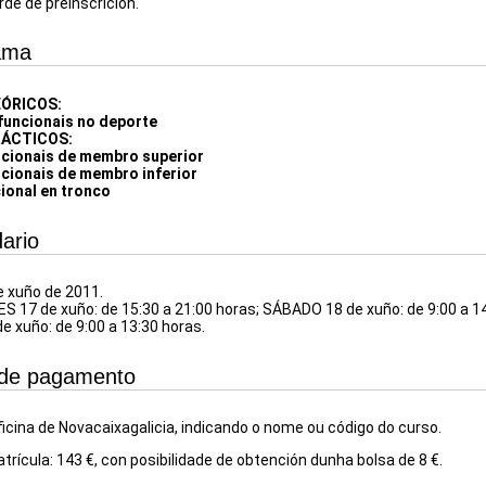
rde de preinscrición.
ama
ÓRICOS:
funcionais no deporte
ÁCTICOS:
cionais de membro superior
cionais de membro inferior
ional en tronco
ario
e xuño de 2011.
ES 17 de xuño: de 15:30 a 21:00 horas; SÁBADO 18 de xuño: de 9:00 a 14
 xuño: de 9:00 a 13:30 horas.
de pagamento
ficina de Novacaixagalicia, indicando o nome ou código do curso.
rícula: 143 €, con posibilidade de obtención dunha bolsa de 8 €.