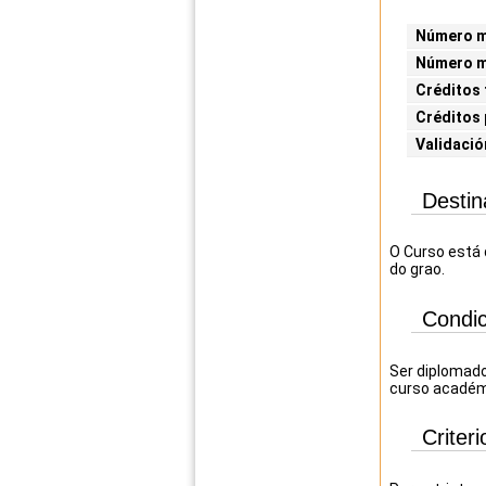
Número mí
Número m
Créditos 
Créditos 
Validació
Destin
O Curso está 
do grao.
Condic
Ser diplomado
curso académ
Criter