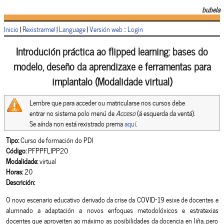
bubela
Inicio
|
Rexistrarme!
|
Language
|
Versión web
::
Login
Introdución práctica ao flipped learning: bases do
modelo, deseño da aprendizaxe e ferramentas para
implantalo (Modalidade virtual)
Lembre que para acceder ou matricularse nos cursos debe
entrar no sistema polo menú de
Acceso
(á esquerda da ventá).
Se aínda non está rexistrado prema
aquí
.
Tipo:
Curso de formación do PDI
Código:
PFPPFLIPP20
Modalidade:
virtual
Horas:
20
Descrición:
O novo escenario educativo derivado da crise da COVID-19 esixe de docentes e
alumnado a adaptación a novos enfoques metodolóxicos e estratexias
docentes que aproveiten ao máximo as posibilidades da docencia en liña, pero