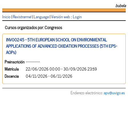
bubela
Inicio
|
Rexistrarme!
|
Language
|
Versión web
::
Login
Cursos organizados por: Congresos
INV00245 - 5TH EUROPEAN SCHOOL ON ENVIRONMENTAL
APPLICATIONS OF ADVANCED OXIDATION PROCESSES (5TH EPS-
AOPs)
Preinscrición
----------
Matrícula
22/06/2026 00:00 - 30/09/2026 23:59
Docencia
04/11/2026 - 06/11/2026
Enderezo electrónico:
apv@uvigo.es