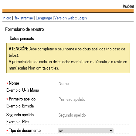
bubela
Inicio
|
Rexistrarme!
|
Language
|
Versión web
::
Login
Formulario de rexistro
Datos persoais
ATENCIÓN:
Debe completar o seu nome e os dous apelidos (no caso de
telos).
A
primeira
letra de cada un deles debe escribila en maiúscula, e o resto en
minúsculas.Non omita os tiles.
*
Nome
Exemplo:
U
xía
M
aría
*
Primeiro apelido
Exemplo:
E
rmida
Segundo apelido
Exemplo:
R
íos
*
Tipo de documento