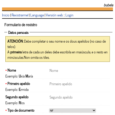
bubela
Inicio
|
Rexistrarme!
|
Language
|
Versión web
::
Login
Formulario de rexistro
Datos persoais
ATENCIÓN:
Debe completar o seu nome e os dous apelidos (no caso de
telos).
A
primeira
letra de cada un deles debe escribila en maiúscula, e o resto en
minúsculas.Non omita os tiles.
*
Nome
Exemplo:
U
xía
M
aría
*
Primeiro apelido
Exemplo:
E
rmida
Segundo apelido
Exemplo:
R
íos
*
Tipo de documento