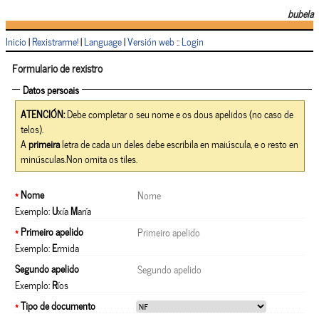
bubela
Inicio
|
Rexistrarme!
|
Language
|
Versión web
::
Login
Formulario de rexistro
Datos persoais
ATENCIÓN:
Debe completar o seu nome e os dous apelidos (no caso de
telos).
A
primeira
letra de cada un deles debe escribila en maiúscula, e o resto en
minúsculas.Non omita os tiles.
*
Nome
Exemplo:
U
xía
M
aría
*
Primeiro apelido
Exemplo:
E
rmida
Segundo apelido
Exemplo:
R
íos
*
Tipo de documento