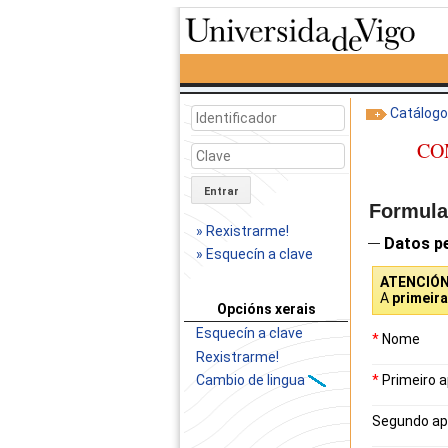
Catálog
CO
Entrar
Formular
» Rexistrarme!
Datos p
» Esquecín a clave
ATENCIÓ
A
primeir
Opcións xerais
Esquecín a clave
*
Nome
Rexistrarme!
*
Primeiro a
Cambio de lingua
Segundo ap