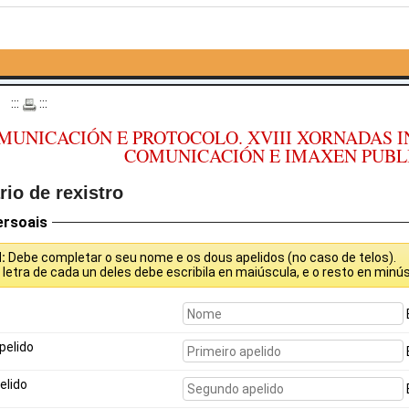
o
:::
:::
MUNICACIÓN E PROTOCOLO. XVIII XORNADAS 
COMUNICACIÓN E IMAXEN PUBL
io de rexistro
ersoais
N:
Debe completar o seu nome e os dous apelidos (no caso de telos).
a
letra de cada un deles debe escribila en maiúscula, e o resto en minús
pelido
elido