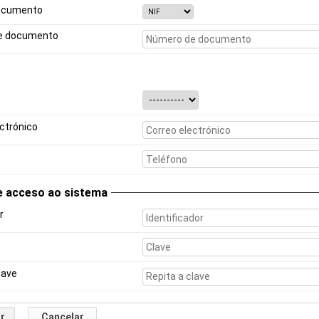
ocumento
e documento
ctrónico
e acceso ao sistema
r
lave
r
Cancelar