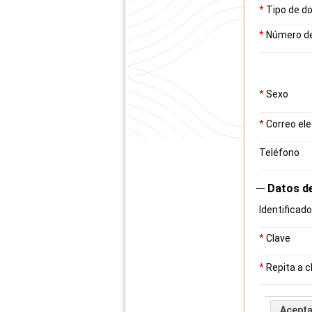
*
Tipo de d
*
Número d
*
Sexo
*
Correo ele
Teléfono
Datos d
Identificado
*
Clave
*
Repita a c
Acepta