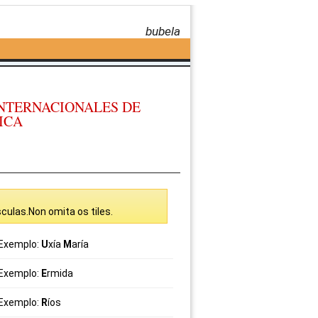
bubela
INTERNACIONALES DE
ICA
culas.Non omita os tiles.
Exemplo:
U
xía
M
aría
Exemplo:
E
rmida
Exemplo:
R
íos