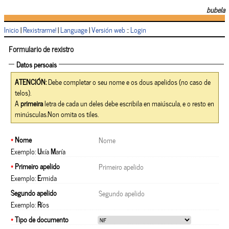
bubela
Inicio
|
Rexistrarme!
|
Language
|
Versión web
::
Login
Formulario de rexistro
Datos persoais
ATENCIÓN:
Debe completar o seu nome e os dous apelidos (no caso de
telos).
A
primeira
letra de cada un deles debe escribila en maiúscula, e o resto en
minúsculas.Non omita os tiles.
*
Nome
Exemplo:
U
xía
M
aría
*
Primeiro apelido
Exemplo:
E
rmida
Segundo apelido
Exemplo:
R
íos
*
Tipo de documento