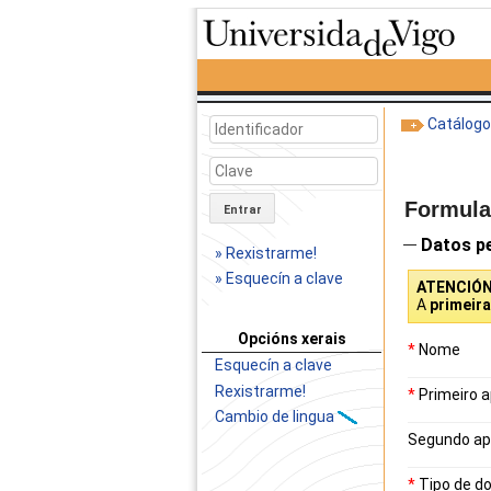
Catálog
Formular
Entrar
Datos p
» Rexistrarme!
» Esquecín a clave
ATENCIÓ
A
primeir
Opcións xerais
*
Nome
Esquecín a clave
Rexistrarme!
*
Primeiro a
Cambio de lingua
Segundo ap
*
Tipo de d