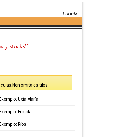
bubela
s y stocks”
culas.Non omita os tiles.
Exemplo:
U
xía
M
aría
Exemplo:
E
rmida
Exemplo:
R
íos