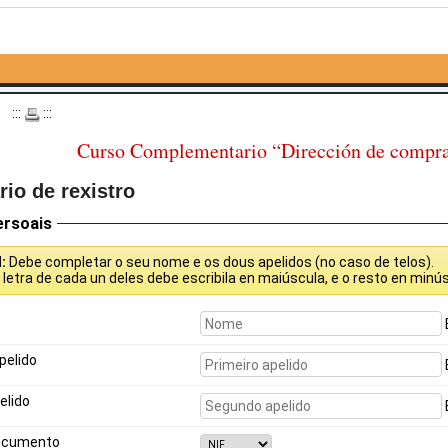
o
:::
:::
Curso Complementario “Dirección de compra
io de rexistro
ersoais
N:
Debe completar o seu nome e os dous apelidos (no caso de telos).
a
letra de cada un deles debe escribila en maiúscula, e o resto en minús
pelido
elido
ocumento