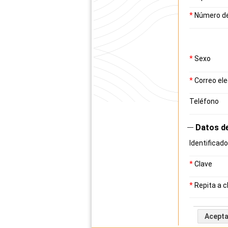
*
Número d
*
Sexo
*
Correo ele
Teléfono
Datos d
Identificado
*
Clave
*
Repita a c
Acepta