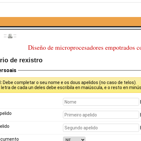
o
:::
:::
Diseño de microprocesadores empotrados 
io de rexistro
ersoais
N:
Debe completar o seu nome e os dous apelidos (no caso de telos).
a
letra de cada un deles debe escribila en maiúscula, e o resto en minús
pelido
elido
ocumento