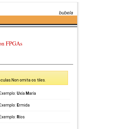
bubela
con FPGAs
culas.Non omita os tiles.
Exemplo:
U
xía
M
aría
Exemplo:
E
rmida
Exemplo:
R
íos