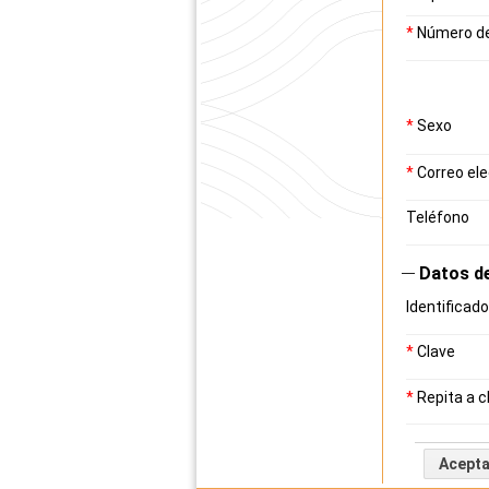
*
Número d
*
Sexo
*
Correo ele
Teléfono
Datos d
Identificado
*
Clave
*
Repita a c
Acepta