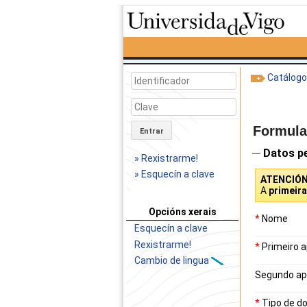
Catálog
Formular
Entrar
Datos p
» Rexistrarme!
» Esquecín a clave
ATENCIÓ
A
primeir
Opcións xerais
*
Nome
Esquecín a clave
Rexistrarme!
*
Primeiro a
Cambio de lingua
Segundo ap
*
Tipo de d