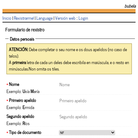
bubela
Inicio
|
Rexistrarme!
|
Language
|
Versión web
::
Login
Formulario de rexistro
Datos persoais
ATENCIÓN:
Debe completar o seu nome e os dous apelidos (no caso de
telos).
A
primeira
letra de cada un deles debe escribila en maiúscula, e o resto en
minúsculas.Non omita os tiles.
*
Nome
Exemplo:
U
xía
M
aría
*
Primeiro apelido
Exemplo:
E
rmida
Segundo apelido
Exemplo:
R
íos
*
Tipo de documento