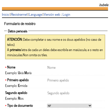
bubela
Inicio
|
Rexistrarme!
|
Language
|
Versión web
::
Login
Formulario de rexistro
Datos persoais
ATENCIÓN:
Debe completar o seu nome e os dous apelidos (no caso de
telos).
A
primeira
letra de cada un deles debe escribila en maiúscula, e o resto en
minúsculas.Non omita os tiles.
*
Nome
Exemplo:
U
xía
M
aría
*
Primeiro apelido
Exemplo:
E
rmida
Segundo apelido
Exemplo:
R
íos
*
Tipo de documento