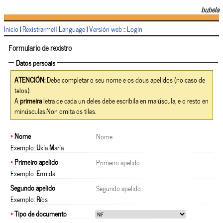
bubela
Inicio
|
Rexistrarme!
|
Language
|
Versión web
::
Login
Formulario de rexistro
Datos persoais
ATENCIÓN:
Debe completar o seu nome e os dous apelidos (no caso de
telos).
A
primeira
letra de cada un deles debe escribila en maiúscula, e o resto en
minúsculas.Non omita os tiles.
*
Nome
Exemplo:
U
xía
M
aría
*
Primeiro apelido
Exemplo:
E
rmida
Segundo apelido
Exemplo:
R
íos
*
Tipo de documento