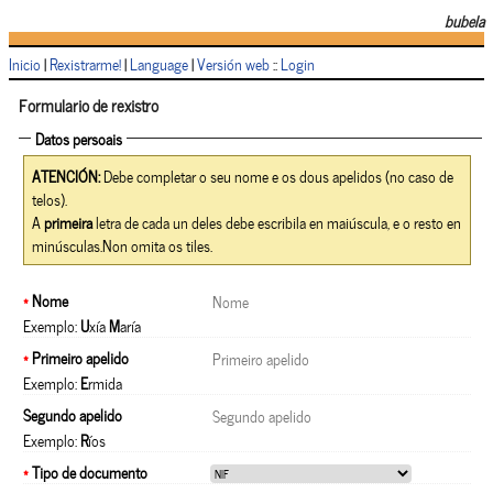
bubela
Inicio
|
Rexistrarme!
|
Language
|
Versión web
::
Login
Formulario de rexistro
Datos persoais
ATENCIÓN:
Debe completar o seu nome e os dous apelidos (no caso de
telos).
A
primeira
letra de cada un deles debe escribila en maiúscula, e o resto en
minúsculas.Non omita os tiles.
*
Nome
Exemplo:
U
xía
M
aría
*
Primeiro apelido
Exemplo:
E
rmida
Segundo apelido
Exemplo:
R
íos
*
Tipo de documento