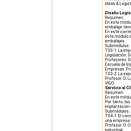
Ideas & Logist
Diseño Logís
Resumen:
En este módul
embalaje tiene
En este conte
este módulo s
embalajes.
Submódulos:
T03-1. La impo
Legislación. S
Profesores: D.
Escuela de Ing
Empresas. Pro
T03-2. La exp
Profesor: D. 
VIGO.
Servicio al C
Resumen:
En este módulo
Por tanto, la
implantación 
Submódulos:
T04-1. El conc
una empresa 
Profesor: D. O
industrial.