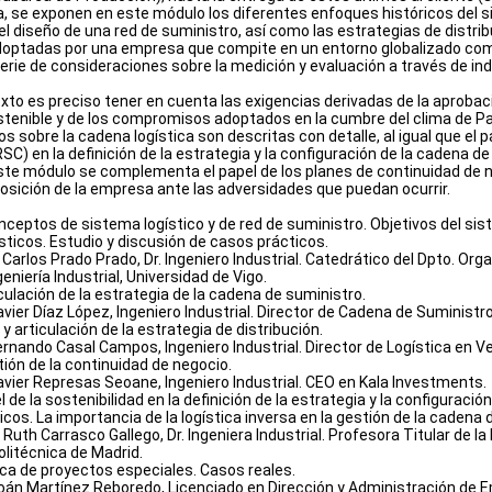
, se exponen en este módulo los diferentes enfoques históricos del sis
el diseño de una red de suministro, así como las estrategias de distri
optadas por una empresa que compite en un entorno globalizado como 
erie de consideraciones sobre la medición y evaluación a través de ind
xto es preciso tener en cuenta las exigencias derivadas de la aprobac
stenible y de los compromisos adoptados en la cumbre del clima de Par
 sobre la cadena logística son descritas con detalle, al igual que el p
SC) en la definición de la estrategia y la configuración de la cadena de
este módulo se complementa el papel de los planes de continuidad de 
osición de la empresa ante las adversidades que puedan ocurrir.
ceptos de sistema logístico y de red de suministro. Objetivos del sist
sticos. Estudio y discusión de casos prácticos.
. Carlos Prado Prado, Dr. Ingeniero Industrial. Catedrático del Dpto. O
eniería Industrial, Universidad de Vigo.
culación de la estrategia de la cadena de suministro.
Javier Díaz López, Ingeniero Industrial. Director de Cadena de Suminis
y articulación de la estrategia de distribución.
ernando Casal Campos, Ingeniero Industrial. Director de Logística en V
tión de la continuidad de negocio.
Javier Represas Seoane, Ingeniero Industrial. CEO en Kala Investments.
l de la sostenibilidad en la definición de la estrategia y la configuraci
cos. La importancia de la logística inversa en la gestión de la cadena
 Ruth Carrasco Gallego, Dr. Ingeniera Industrial. Profesora Titular de la 
olitécnica de Madrid.
ica de proyectos especiales. Casos reales.
Xoán Martínez Reboredo, Licenciado en Dirección y Administración de E