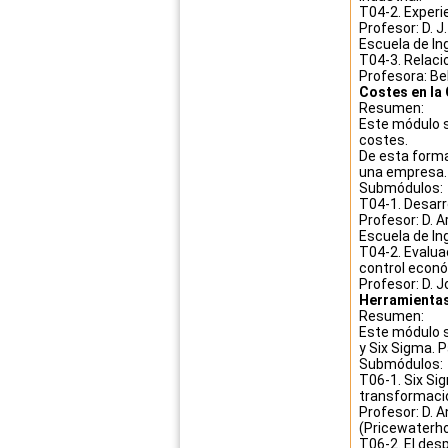
T04-2. Experie
Profesor: D. J
Escuela de Ing
T04-3. Relacio
Profesora: Bel
Costes en la
Resumen:
Este módulo s
costes.
De esta forma
una empresa. 
Submódulos:
T04-1. Desarr
Profesor: D. A
Escuela de Ing
T04-2. Evalua
control econó
Profesor: D. 
Herramientas
Resumen:
Este módulo s
y Six Sigma. 
Submódulos:
T06-1. Six Si
transformaci
Profesor: D. 
(Pricewaterh
T06-2. El desp