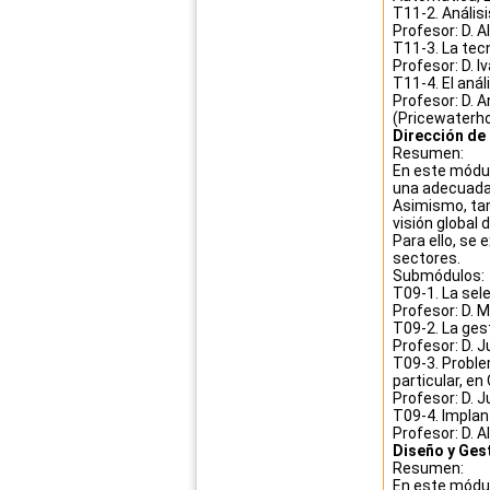
T11-2. Anális
Profesor: D. 
T11-3. La tecn
Profesor: D. I
T11-4. El anál
Profesor: D. 
(Pricewaterh
Dirección de
Resumen:
En este módul
una adecuada
Asimismo, tam
visión global 
Para ello, se
sectores.
Submódulos:
T09-1. La sel
Profesor: D. 
T09-2. La ges
Profesor: D. 
T09-3. Proble
particular, en
Profesor: D. 
T09-4. Implan
Profesor: D. A
Diseño y Ges
Resumen:
En este módul