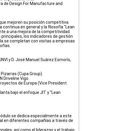
dora de Design For Manufacture and
ue mejoren su posición competitiva.
a continua en general y la filosofía "Lean
nte a una mejora de la competitividad.
principales, los indicadores de gestión
ula se completan con visitas a empresas
ofías.
 UNVI y D. José Manuel Suárez Esmorís,
 Pizarras (Cupa Group).
N Driveline Vigo.
 Proyectos de Europa (Vice President
planta bajo el enfoque JIT y “Lean
módulo se dedica especialmente a este
nal en diferentes compañías a través de
nales, así como el liderazgo y el trabajo