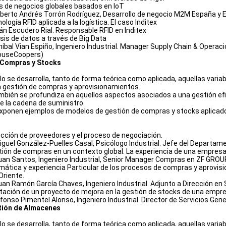
is de negocios globales basados en IoT
Alberto Andrés Torrón Rodríguez, Desarrollo de negocio M2M España y 
ología RFID aplicada a la logística. El caso Inditex
ván Escudero Rial. Responsable RFID en Inditex
isis de datos a través de Big Data
Aníbal Vian Espiño, Ingeniero Industrial. Manager Supply Chain & Opera
ouseCoopers)
 Compras y Stocks
o se desarrolla, tanto de forma teórica como aplicada, aquellas variab
 gestión de compras y aprovisionamientos.
bién se profundiza en aquellos aspectos asociados a una gestión ef
de la cadena de suministro.
 exponen ejemplos de modelos de gestión de compras y stocks aplicad
ección de proveedores y el proceso de negociación.
Miguel González-Puelles Casal, Psicólogo Industrial. Jefe del Departam
tión de compras en un contexto global. La experiencia de una empres
Juan Santos, Ingeniero Industrial, Senior Manager Compras en ZF GROU
mática y experiencia Particular de los procesos de compras y aprovis
 Oriente.
Juan Ramón García Chaves, Ingeniero Industrial. Adjunto a Dirección en
tación de un proyecto de mejora en la gestión de stocks de una empre
lfonso Pimentel Alonso, Ingeniero Industrial. Director de Servicios Gen
tión de Almacenes
o se desarrolla, tanto de forma teórica como aplicada, aquellas varia