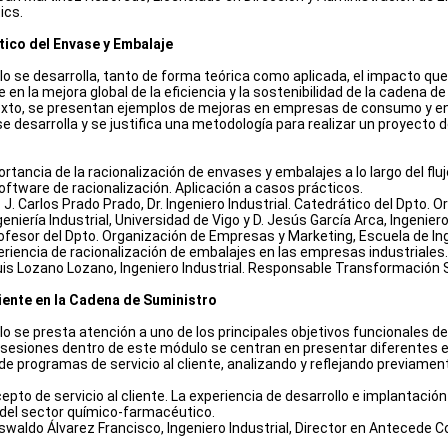
ics.
tico del Envase y Embalaje
o se desarrolla, tanto de forma teórica como aplicada, el impacto que
 en la mejora global de la eficiencia y la sostenibilidad de la cadena de
xto, se presentan ejemplos de mejoras en empresas de consumo y en
e desarrolla y se justifica una metodología para realizar un proyecto 
rtancia de la racionalización de envases y embalajes a lo largo del flu
oftware de racionalización. Aplicación a casos prácticos.
 J. Carlos Prado Prado, Dr. Ingeniero Industrial. Catedrático del Dpto.
eniería Industrial, Universidad de Vigo y D. Jesús García Arca, Ingeniero
fesor del Dpto. Organización de Empresas y Marketing, Escuela de Ingen
eriencia de racionalización de embalajes en las empresas industriales.
Luis Lozano Lozano, Ingeniero Industrial. Responsable Transformaci
liente en la Cadena de Suministro
 se presta atención a uno de los principales objetivos funcionales del s
s sesiones dentro de este módulo se centran en presentar diferentes e
de programas de servicio al cliente, analizando y reflejando previament
epto de servicio al cliente. La experiencia de desarrollo e implantación
del sector químico-farmacéutico.
swaldo Álvarez Francisco, Ingeniero Industrial, Director en Antecede C