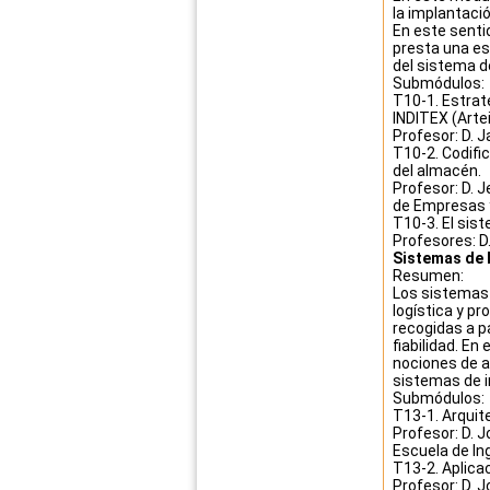
la implantaci
En este senti
presta una es
del sistema d
Submódulos:
T10-1. Estrat
INDITEX (Artei
Profesor: D. 
T10-2. Codifi
del almacén.
Profesor: D. 
de Empresas y 
T10-3. El sist
Profesores: D
Sistemas de I
Resumen:
Los sistemas 
logística y p
recogidas a p
fiabilidad. E
nociones de a
sistemas de 
Submódulos:
T13-1. Arquit
Profesor: D. 
Escuela de Ing
T13-2. Aplicac
Profesor: D. 