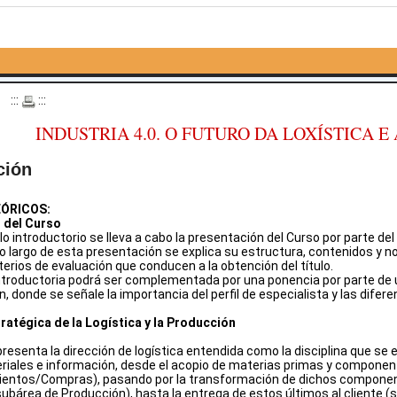
o
:::
:::
INDUSTRIA 4.0. O FUTURO DA LOXÍSTICA E
ción
ÓRICOS:
 del Curso
 introductorio se lleva a cabo la presentación del Curso por parte del 
lo largo de esta presentación se explica su estructura, contenidos y 
terios de evaluación que conducen a la obtención del título.
ntroductoria podrá ser complementada por una ponencia por parte de un
n, donde se señale la importancia del perfil de especialista y las dif
ratégica de la Logística y la Producción
resenta la dirección de logística entendida como la disciplina que se 
eriales e información, desde el acopio de materias primas y compone
ientos/Compras), pasando por la transformación de dichos componen
ubárea de Producción), hasta la entrega de estos últimos al cliente (su