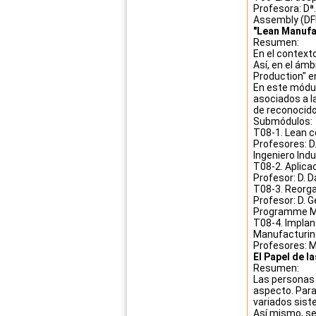
Profesora: Dª
Assembly (DF
"Lean Manufa
Resumen:
En el context
Así, en el ámb
Production" e
En este módul
asociados a l
de reconocido 
Submódulos:
T08-1. Lean 
Profesores: D
Ingeniero Indu
T08-2. Aplica
Profesor: D. 
T08-3. Reorgan
Profesor: D. 
Programme Ma
T08-4. Implant
Manufacturing
Profesores: M
El Papel de l
Resumen:
Las personas 
aspecto. Para
variados sist
Así mismo, se 