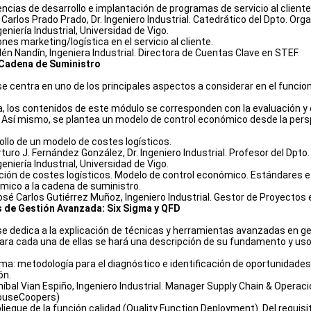
ncias de desarrollo e implantación de programas de servicio al cliente
. Carlos Prado Prado, Dr. Ingeniero Industrial. Catedrático del Dpto. O
eniería Industrial, Universidad de Vigo.
nes marketing/logística en el servicio al cliente.
én Nandín, Ingeniera Industrial. Directora de Cuentas Clave en STEF.
 Cadena de Suministro
e centra en uno de los principales aspectos a considerar en el funcion
, los contenidos de este módulo se corresponden con la evaluación y el
Así mismo, se plantea un modelo de control económico desde la persp
ollo de un modelo de costes logísticos.
rturo J. Fernández González, Dr. Ingeniero Industrial. Profesor del Dp
eniería Industrial, Universidad de Vigo.
ción de costes logísticos. Modelo de control económico. Estándares e 
mico a la cadena de suministro.
José Carlos Gutiérrez Muñoz, Ingeniero Industrial. Gestor de Proyecto
 de Gestión Avanzada: Six Sigma y QFD
e dedica a la explicación de técnicas y herramientas avanzadas en ge
Para cada una de ellas se hará una descripción de su fundamento y uso
gma: metodología para el diagnóstico e identificación de oportunidade
ón.
Aníbal Vian Espiño, Ingeniero Industrial. Manager Supply Chain & Opera
ouseCoopers)
liegue de la función calidad (Quality Function Deployment). Del requisit