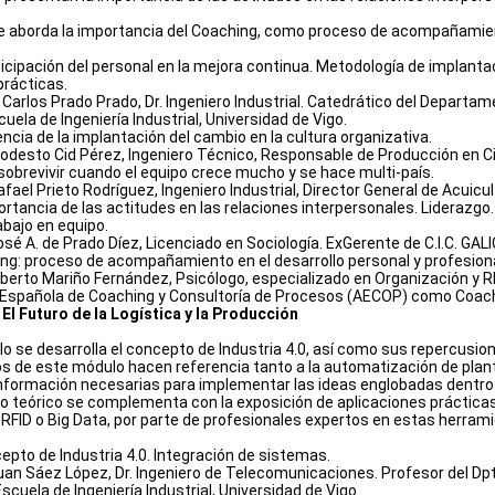
e aborda la importancia del Coaching, como proceso de acompañamient
ticipación del personal en la mejora continua. Metodología de implant
prácticas.
J. Carlos Prado Prado, Dr. Ingeniero Industrial. Catedrático del Depar
uela de Ingeniería Industrial, Universidad de Vigo.
ncia de la implantación del cambio en la cultura organizativa.
Modesto Cid Pérez, Ingeniero Técnico, Responsable de Producción en Ci
obrevivir cuando el equipo crece mucho y se hace multi-país.
afael Prieto Rodríguez, Ingeniero Industrial, Director General de Acui
ortancia de las actitudes en las relaciones interpersonales. Liderazgo
abajo en equipo.
osé A. de Prado Díez, Licenciado en Sociología. ExGerente de C.I.C. GALI
ng: proceso de acompañamiento en el desarrollo personal y profesiona
Alberto Mariño Fernández, Psicólogo, especializado en Organización y 
 Española de Coaching y Consultoría de Procesos (AECOP) como Coach 
. El Futuro de la Logística y la Producción
o se desarrolla el concepto de Industria 4.0, así como sus repercusion
s de este módulo hacen referencia tanto a la automatización de plant
información necesarias para implementar las ideas englobadas dentro
lo teórico se complementa con la exposición de aplicaciones prácticas
, RFID o Big Data, por parte de profesionales expertos en estas herram
epto de Industria 4.0. Integración de sistemas.
Juan Sáez López, Dr. Ingeniero de Telecomunicaciones. Profesor del Dpt
cuela de Ingeniería Industrial, Universidad de Vigo.