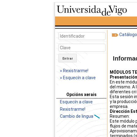
Catálog
Informa
Entrar
» Rexistrarme!
MÓDULOS TE
Presentación
» Esquecín a clave
En este módulo
del mismo. A 
diferentes cri
Opcións xerais
Esta sesión i
y la producció
Esquecín a clave
empresa.
Rexistrarme!
Dirección Est
Resumen:
Cambio de lingua
Este módulo p
flujos de mat
Aprovisionam
terminados (s