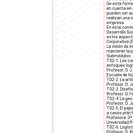
De esta forma
en cuenta en 
pueden ser ad
realizan una s
empresa.
En este conte
Desarrollo So
estos aspectos
Corporativa (R
La visión de 
mantener la p
Submódulos:
T02-1. Los con
enfoques logí
Profesor: D. J
Escuela de Ing
T02-2. La arti
Profesor: D. 
T02-3. Diseño 
Profesor: D. F
T02-4. La ges
Profesor: D. 
T02-5. El pape
a casos prácti
Profesora: Dª.
Universidad P
T02-6. Logíst
Profesor: D. 