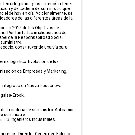
tema logístico y los criterios a tener
bución y de cadena de suministro que
el de hoy en día. Adicionalmente, se
icadores de las diferentes áreas de la
ión en 2015 de los Objetivos de
is. Por tanto, las implicaciones de
apel de la Responsabilidad Social
 suministro.
negocio, constituyendo una vía para
ema logístico. Evolución de los
rganización de Empresas y Marketing,
tro Integrada en Nueva Pescanova.
egalsa-Eroski.
ón de la cadena de suministro. Aplicación
 de suministro
E.T.S. Ingenieros Industriales,
mpresas. Director General en Kaleido