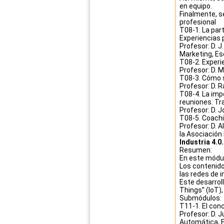
en equipo.
Finalmente, s
profesional
T08-1. La par
Experiencias 
Profesor: D. 
Marketing, Esc
T08-2. Experie
Profesor: D. 
T08-3. Cómo s
Profesor: D. R
T08-4. La imp
reuniones. Tr
Profesor: D. J
T08-5. Coachi
Profesor: D. 
la Asociación
Industria 4.0
Resumen:
En este módul
Los contenido
las redes de 
Este desarrol
Things” (IoT)
Submódulos:
T11-1. El conc
Profesor: D. 
Automática, Es