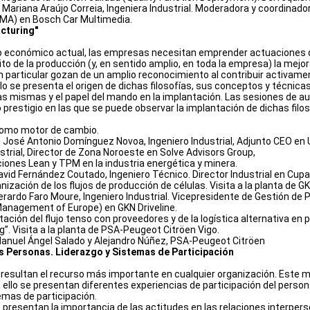
. Mariana Araújo Correia, Ingeniera Industrial. Moderadora y coordina
MA) en Bosch Car Multimedia.
cturing"
o económico actual, las empresas necesitan emprender actuaciones q
ito de la producción (y, en sentido amplio, en toda la empresa) la mejor
n particular gozan de un amplio reconocimiento al contribuir activame
o se presenta el origen de dichas filosofías, sus conceptos y técnicas 
as mismas y el papel del mando en la implantación. Las sesiones de a
prestigio en las que se puede observar la implantación de dichas filos
como motor de cambio.
. José Antonio Domínguez Novoa, Ingeniero Industrial, Adjunto CEO en
strial, Director de Zona Noroeste en Solve Advisors Group,
ciones Lean y TPM en la industria energética y minera.
David Fernández Coutado, Ingeniero Técnico. Director Industrial en Cupa
ización de los flujos de producción de células. Visita a la planta de GK
Gerardo Faro Moure, Ingeniero Industrial. Vicepresidente de Gestión de
nagement of Europe) en GKN Driveline.
ación del flujo tenso con proveedores y de la logística alternativa en 
”. Visita a la planta de PSA-Peugeot Citröen Vigo.
anuel Ángel Salado y Alejandro Núñez, PSA-Peugeot Citröen
as Personas. Liderazgo y Sistemas de Participación
resultan el recurso más importante en cualquier organización. Este 
 ello se presentan diferentes experiencias de participación del perso
emas de participación.
presentan la importancia de las actitudes en las relaciones interperso