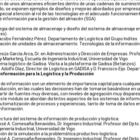
ón de unos almacenes eficientes dentro de unas cadenas de suministr
do, se exponen ejemplos de diseños y mejoras abordados por empresa
pecial atención al rol de las tecnologías en el adecuado funcionamien
e información para la gestión del almacén (SGA).
egia del sistema de almacenaje y diseño del sistema de almacenaje en 
xo).
Jacobo Fernández Pérez. Departamento de Logística del Grupo Inditex.
cación de unidades de almacenamiento. Tecnologías de la información 
Jesús García Arca, Dr. en Administración y Dirección de Empresas. Pr
Marketing, Escuela de Ingeniería Industrial, Universidad de Vigo.
ema logístico de Gadisa. Visita a la plataforma de Gadisa (Betanzos).
. Adolfo Díaz, Director de Logística en GADISA y D. Francisco Eijo. De
nformación para la Logística y la Producción
de información son un elemento de importancia capital para cualquier
roducción, en las cuales las decisiones han de tomarse basándose en 
artir de fuentes muy diversas, con niveles de agregación muy dispares, 
n este módulo se abordan distintos aspectos de los sistemas de infor
utomatización de procesos y experiencias, tanto de toma de datos e
información.
ectura del sistema de información de producción y logística.
José A. Comesaña Benavides, Dr. Ingeniero Industrial. Profesor del Dpt
eniería Industrial, Universidad de Vigo.
ión de la simulación a la problemática productivo-logística.
José A. Comesaña Benavides, Dr. Ingeniero Industrial. Profesor del Dpt