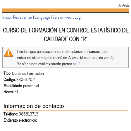
bubela
Inicio
|
Rexistrarme!
|
Language
|
Versión web
::
Login
CURSO DE FORMACIÓN EN CONTROL ESTATÍSTICO DE
CALIDADE CON "R"
Lembre que para acceder ou matricularse nos cursos debe
entrar no sistema polo menú de
Acceso
(á esquerda da ventá).
Se aínda non está rexistrado prema
aquí
.
Tipo:
Curso de Formación
Código:
F3061202
Modalidade:
presencial
Horas:
31
Información de contacto
Teléfono:
986813713
Enderezo electrónico: