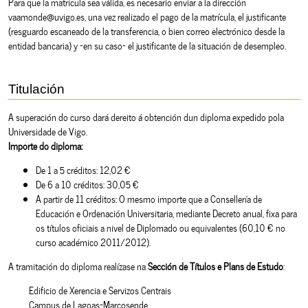
Para que la matrícula sea válida, es necesario enviar a la dirección
vaamonde@uvigo.es, una vez realizado el pago de la matrícula, el justificante
(resguardo escaneado de la transferencia, o bien correo electrónico desde la
entidad bancaria) y -en su caso- el justificante de la situación de desempleo.
Titulación
A superación do curso dará dereito á obtención dun diploma expedido pola
Universidade de Vigo.
Importe do diploma:
De 1 a 5 créditos: 12,02 €
De 6 a 10 créditos: 30,05 €
A partir de 11 créditos: O mesmo importe que a Consellería de
Educación e Ordenación Universitaria, mediante Decreto anual, fixa para
os títulos oficiais a nivel de Diplomado ou equivalentes (60,10 € no
curso académico 2011/2012).
A tramitación do diploma realízase na
Sección de Títulos e Plans de Estudo
:
Edificio de Xerencia e Servizos Centrais
Campus de Lagoas-Marcosende